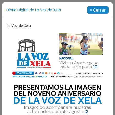
Suscríbete
× Cerrar
Diario Digital de La Voz de Xela
Directorio
La Voz de Xela
chajes
Niñez y Adolescencia
Estafa
Protección
Lee el diario digital del
martes 30 de junio | #2419