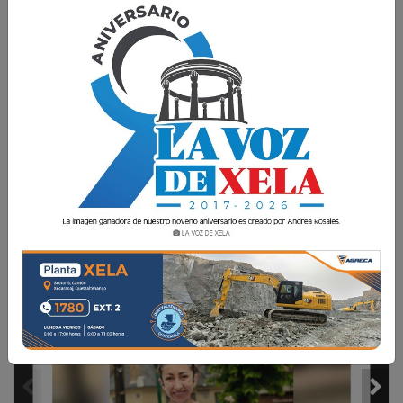
Ediciones Digitales
30 Junio 2026 18:56
Comparte
1 / 24
LA VOZ DE LA SOCIEDAD
Inter Americana Plaza 
8
abre sus puertas
EDICIÓN DIARIA
MARTES 30 DE JUNIO DE 2026
AÑO 9 · NÚMERO 2419
 · QUETZALTENANGO, GUATEMALA
WWW.LAVOZDEXELA.COM ·     4919 3319 
QUETZALTECA CORRERÁ EN
UNA DE LAS PRUEBAS MÁS
PRESTIGIOSAS DEL MUNDO
Fernanda Aguilera competirá 
2
en el Val d’Aran, en España.