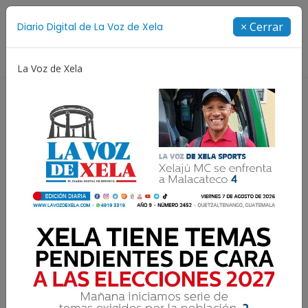
Suscríbete
× Cerrar
Diario Digital de La Voz de Xela
Directorio
La Voz de Xela
ura
Noveno Aniversario
Fichajes
Niñez y Adol
Inician las ediciones
digitales de LA VOZ DE XELA