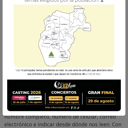
Desde este sábado 28 de octubre, cada fin de
semana, nuestra audiencia tendrá acceso sin
restricciones a nuestra edición digital, que
podrá consultar, leer y descargar. LA VOZ DE
XELA el periódico de los quetzaltecos podrá
verse como galería, página por página, o
edición completa en formato PDF.
SUSCRIPCIÓN GRATIS Además de las
plataformas digitales, la edición completa será
enviada masivamente por correo electrónico a
una base de datos de este medio de
comunicación. Quienes deseen suscribirse sin
costo, y recibir cada sábado el ejemplar digital
en su correo electrónico, deben enviar a
lavozdexela@gmail.com los siguientes datos:
nombre completo, número de celular, correo
electrónico e indicar desde dónde nos leen. Con