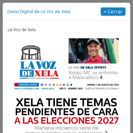
Suscríbete
× Cerrar
Diario Digital de La Voz de Xela
Directorio
La Voz de Xela
a
Escritura
Noveno Aniversario
Fichajes
Xelajú MC vuelve al Mario
Camposeco con la mira en
el liderato