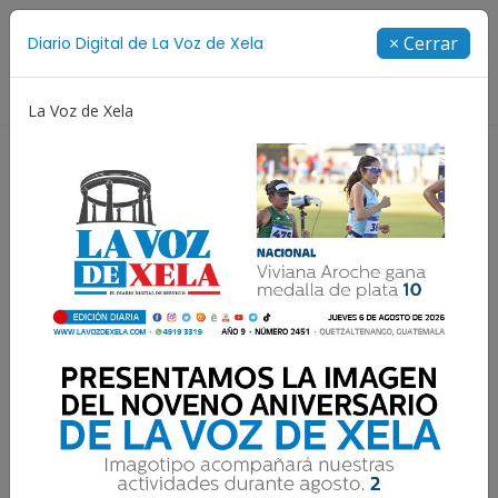
Suscríbete
× Cerrar
Diario Digital de La Voz de Xela
Directorio
La Voz de Xela
o Aniversario
Fichajes
Niñez y Adolescencia
E
Última hora: Xelajú MC
confirma horarios para
Copa Centroamericana