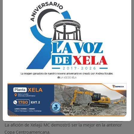
Xelajú MC se encuentra en el Grupo A e iniciará
esta nueva aventura en Costa Rica.
La Voz de Xela
2 Junio 2026 11:03
Comparte
La afición de Xelajú MC demostró ser la mejor en la anterior
Copa Centroamericana.