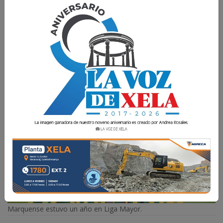
El Clausura 2025 deja un gran impacto antes de
finalizar: los Leones de San Marcos pierden la
categoría en la Liga Nacional.
La Voz de Xela
24 Abril 2025 08:50
Comparte
Marquense estuvo un año en Liga Mayor.