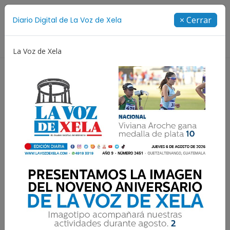
Suscríbete
× Cerrar
Diario Digital de La Voz de Xela
Directorio
La Voz de Xela
Niñez y Adolescencia
Estafa
Protección Infantil
Marquense desciende a la
Primera División junto a
Zacapa