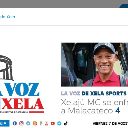
Di
 de Xela
s
La Voz de Xela Sports
Contáctanos
LA VOZ 25
Escritura
Noveno Aniversario
Fichajes
Niñez
 pero con gloria:
al regresa al país