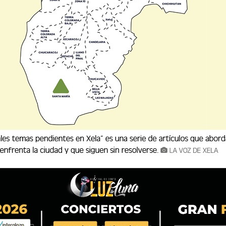
rá una nueva aventura en septiembre.
r de banderas azul y blanco, este viernes
e los valientes jugadores que formaron parte
ión Nacional en la Copa Oro 2025.
manos, su regreso fue celebrado como el de
 se congregaron en el Aeropuerto Internacional
uestos a recibir a los jugadores que hicieron