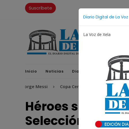
Suscríbete
Diario Digital de La Voz
La Voz de Xela
Inicio
Noticias
Diario Digital
Opinione
Jorge Messi
Copa Centroamericana
Patzicía
Héroes sin copa,
Selección Nacion