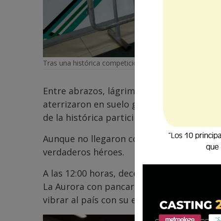
Tras una histórica competición, la Azul y Blanco inicia
Entre abrazos, lágrimas, sonrisas y un ma
aterrizaron en suelo guatemalteco diez d
de la histórica participación de la Selecc
Aunque no llegaron con un trofeo en las 
verdaderos héroes.
A las 12:00 horas, decenas de aficionados
La Aurora con pancartas y camisetas, disp
vibrar al país con su entrega y coraje.