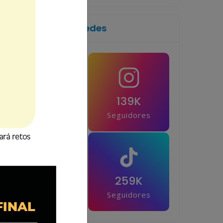
Síguenos en las redes
1M
139K
Seguidores
Seguidores
42.5K
259K
Seguidores
Seguidores