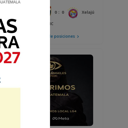
0 : 0
Plaza Amador
Xelajú
MC
Mira la tabla de posiciones