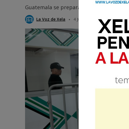
Guatemala se prepara para las eliminator
La Voz de Xela
4 Julio 2025 16:58