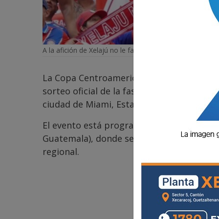
A la afición de Xelajú no le falta nada: es de las más f
La Copa Centroamericana 2026 comienza a
sorteo oficial de la fase de grupos se rea
ciudad de Miami, Estados Unidos.
El evento está programado para iniciar a l
Guatemala), donde se definirán los grupos
regional.