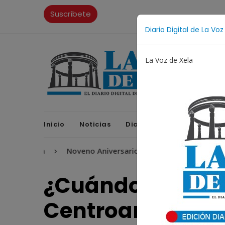
Suscríbete
Diario Digital de La Voz
La Voz de Xela
Inicio
Noticias
Diario Digital
Opinione
ritura
Noveno Aniversario
Fichajes
Niñez y Ad
¿Cuándo será el 
Centroamerican