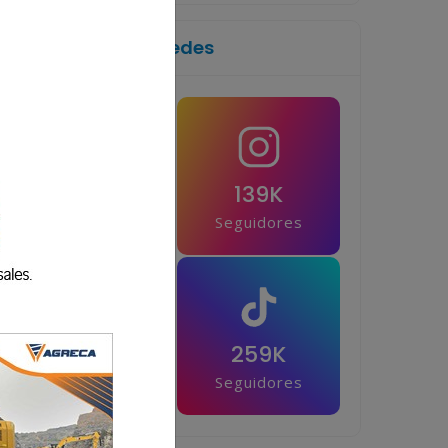
Síguenos en las redes
1M
139K
Seguidores
Seguidores
42.5K
259K
Seguidores
Seguidores