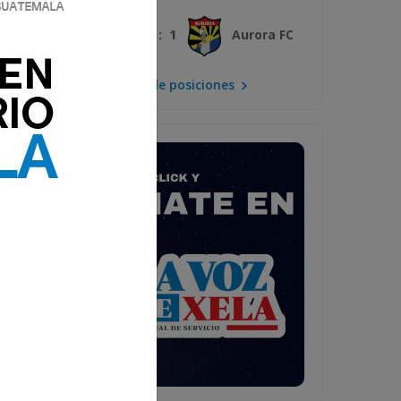
3 : 1
Xelajú MC
Aurora FC
Mira la tabla de posiciones