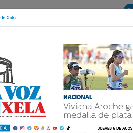
Di
 de Xela
s
La Voz de Xela Sports
Contáctanos
LA VOZ 25
olescencia
Estafa
Protección Infantil
Incendi
sorteo de la Copa
a 2026?