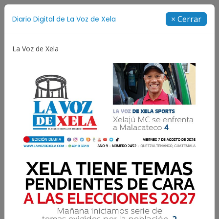
Suscríbete
× Cerrar
Diario Digital de La Voz de Xela
Directorio
La Voz de Xela
Jorge Messi
Copa Centroamericana
Patzicía
Resultados para:
Torneo Clausura 2025