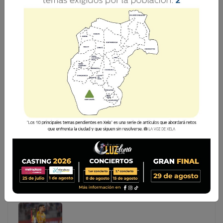
MUNICIPAL FELICITA A XELAJÚ MC POR
ORGANIZACIÓN Y SEGURIDAD
El CSD Municipal emitió un comunicado oficial en el que
felicita al Club Xelajú MC por la organización y las
medidas de seguridad implementadas durante la final del
Torneo Clausura 2025-2026, disputada en el estadio
Mario Campo
El CSD Municipal emitió un comunicado oficial en el que
felicita al Club Xelajú MC por la organización y las
medidas de seguridad implementadas durante la final
del Torneo Clausura 2025-2026, disputada en el
estadio Mario Campo...