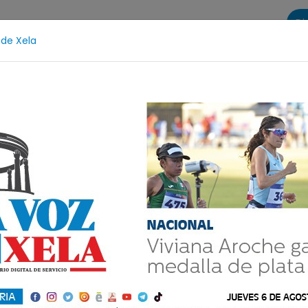
Di
 de Xela
s
La Voz de Xela Sports
Contáctanos
LA VOZ 25
ñez y Adolescencia
Estafa
Protección Infantil