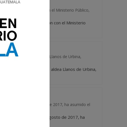
 Civil, en coordinación con el Ministerio Público,
ional Civil, en coordinación con el Ministerio
che del jueves en la aldea Llanos de Urbina,
la noche del jueves en la aldea Llanos de Urbina,
que, desde el 14 de agosto de 2017, ha asumido el
vicio que, desde el 14 de agosto de 2017, ha