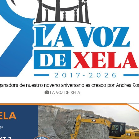
A COMERCIANTE CON AMPUTACIÓN DE PIERNA
emente herido este jueves 6 de agosto luego de ser atropellado por e
 El impacto dejó al comerciante con lesiones
avemente herido este jueves 6 de agosto luego de ser atropellado
ngo. El impacto dejó al comerciante con lesiones ...
TRUIR EL FUTURO
 sociedad más allá de cualquier obra material. Una de ellas es recono
Reconocer no es únicamente entreg
na sociedad más allá de cualquier obra material. Una de ellas es 
o un legado. Reconocer no es únicamente entreg...