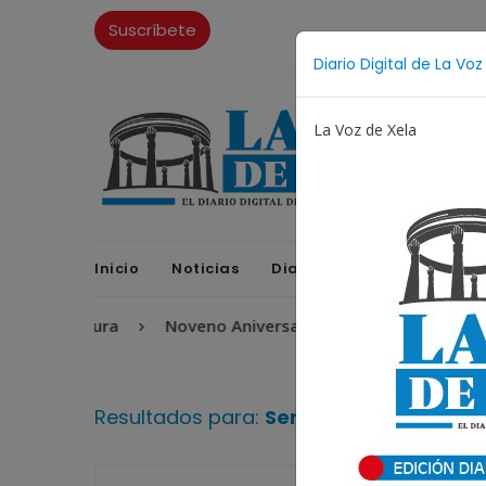
Suscríbete
Diario Digital de La Voz
La Voz de Xela
Inicio
Noticias
Diario Digital
Opinione
Escritura
Noveno Aniversario
Fichajes
Ni
Resultados para:
Ser