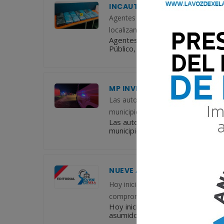
INCAUTAN POSIBLE MARIHUAN
Agentes de la Subdirección General d
localizan 14 paquetes con presunt
Agentes de la Subdirección General
Público, localizan 14 paquetes co
MP INVESTIGA MUERTE DE AD
Las autoridades investigan la muer
municipio de Cantel, Quetzaltenango.
Las autoridades investigan la mu
municipio de Cantel, Quetzaltenango
NUEVE AÑOS CONSTRUYENDO 
Hoy iniciamos la conmemoración del 
compromiso de informar, servir y a
Hoy iniciamos la conmemoración de
asumido el compromiso de informar