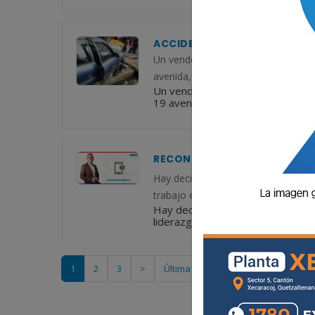
ACCIDENTE EN ZONA 3 DEJA 
Un vendedor ambulante resultó grav
avenida, zona 3 de Quetzaltenango.
Un vendedor ambulante resultó gr
19 avenida, zona 3 de Quetzaltena
RECONOCER TAMBIÉN ES CONS
Hay decisiones que fortalecen a una
trabajo están dejando un legado. 
Hay decisiones que fortalecen a u
liderazgo y trabajo están dejand
1
2
3
>
Última