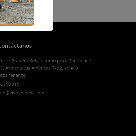
Contáctanos
orre Pradera Xela, décimo piso, Penthouse
3, Avenida Las Américas 7-62, zona 3,
tzaltenango.
9193319
nfo@lavozdexela.com