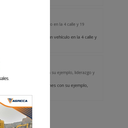
l conductor de un vehículo en la 4 calle y 19
 por el conductor de un vehículo en la 4 calle y
cer, en vida, a quienes con su ejemplo, liderazgo y
reconocer, en vida, a quienes con su ejemplo,