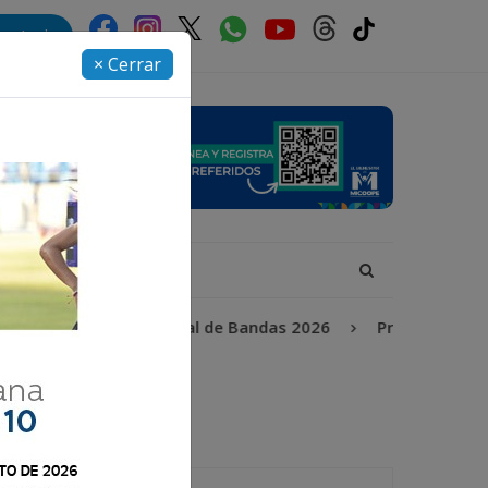
rectorio
× Cerrar
Incendios
Festival de Bandas 2026
Proceso Judicial