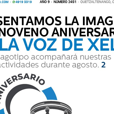
A EN VEHÍCULO DE ENCOMIENDAS EN PATZICÍA
e Análisis de Información Antinarcótica (SGAIA) de la Policía Nacional
a marihuana
 de Análisis de Información Antinarcótica (SGAIA) de la Policía Nac
n presunta marihuana...
OLESCENTE EN LLANOS DE URBINA, CANTEL
te de Eddy Omar Muñoz, de 17 años, cuyo cuerpo fue localizado la no
 Familiares acudieron al lugar para identificar oficia
erte de Eddy Omar Muñoz, de 17 años, cuyo cuerpo fue localizado 
. Familiares acudieron al lugar para identificar oficia...
JUNTOS LA ERA DIGITAL
noveno aniversario de La Voz de Xela, el diario digital de servicio 
compañar a la población con responsabili
l noveno aniversario de La Voz de Xela, el diario digital de ser
, servir y acompañar a la población con responsabili...