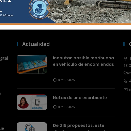
Actualidad
Incautan posible marihuana
ital
T
en vehículo de encomiendas
100
...
Que
07/08/2026
4
i
y
Notas de una escribiente
07/08/2026
De 219 propuestas, este
ue