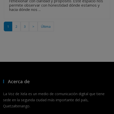
reflexionar con claridad y propósito. Este espacio nos
permite observar con honestidad dónde estamos y
hacia dónde nos ...
1
2
3
>
Última
Acerca de
La Voz de Xela es un medio de comunicación digital que tiene
sede en la segunda ciudad más importante del país,
Quetzaltenango.