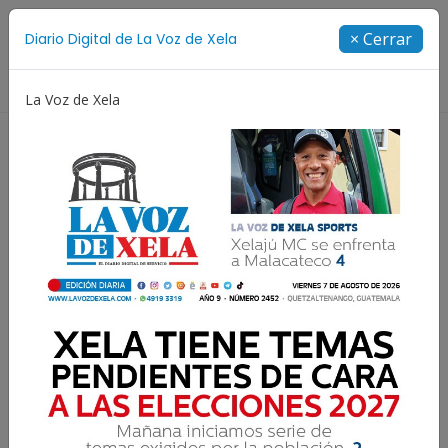
Suscríbete
× Cerrar
Diario Digital de La Voz de Xela
Directorio
La Voz de Xela
Jorge Messi
Copa Centroamericana
Patzicía
Resultados para:
Reflexión