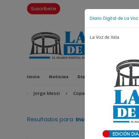
Suscríbete
Diario Digital de La Voz
La Voz de Xela
Inicio
Noticias
Diario Digital
Opinione
entino
Jorge Messi
Copa Centroamericana
Pa
Resultados para:
Inseguridad