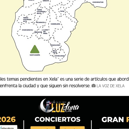
AD EN EL COMPLEJO DEPORTIVO
nango debe ser un espacio público destinado a promover el deporte 
 accesibles. Sin embargo, es importante que se den a con
tenango debe ser un espacio público destinado a promover el de
y accesibles. Sin embargo, es importante que se den a con...
 FÍSICA
damente pensamos en los golpes, los moretones y las lesiones visibl
ias en donde los menores de edad también suf
pidamente pensamos en los golpes, los moretones y las lesiones v
o a familias en donde los menores de edad también suf...