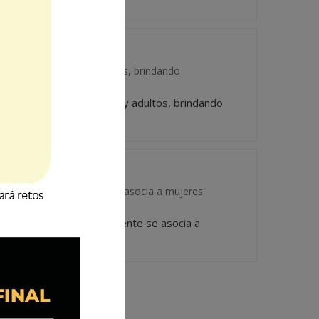
en niños, jóvenes y adultos, brindando
porte en niños, jóvenes y adultos, brindando
es; también rápidamente se asocia a mujeres
isibles; también rápidamente se asocia a