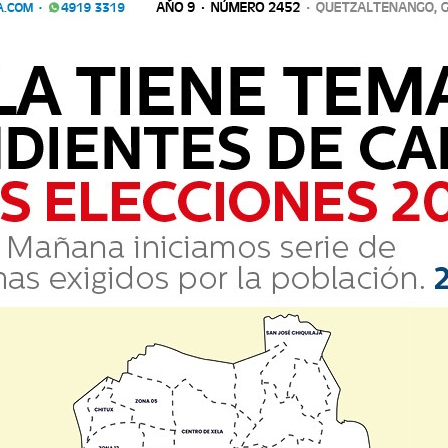
a reflexión sobre el nombre de la misma. Hace un tiempo yo estaba d
nocí a un personaje que tenía una col
eña reflexión sobre el nombre de la misma. Hace un tiempo yo est
ango; conocí a un personaje que tenía una col...
OMO CANTINAS EN QUETZALTENANGO
 frecuente observar tiendas de barrio que, además de vender produ
entos no solo se expenden bebidas alcohólicas y c
ás frecuente observar tiendas de barrio que, además de vender
stablecimientos no solo se expenden bebidas alcohólicas y c...
MÁS AUTÉNTICA TU IMAGEN
ionando de la mano con mi imagen, aprendiendo herramientas y diferen
 e historias que marcan sus vidas, me di cuenta de
ucionando de la mano con mi imagen, aprendiendo herramientas y d
nsamientos e historias que marcan sus vidas, me di cuenta de...