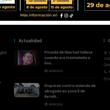
Actualidad
Privada de libertad fallece
ital
T
cuando era trasladada a
100
hos...
Que
08/08/2026
4
i
y
Disparan contra vivienda de
abogado en zona 6 de
Retalh...
08/08/2026