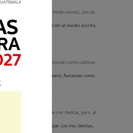
e directora editorial de un medio escrito, uno de
aba de directora editorial de un medio escrito,
ctos de consumo diario, funcionan como cantinas
 productos de consumo diario, funcionan como
tes formas de trabajar con mis clientas, pero, al
iferentes formas de trabajar con mis clientas,