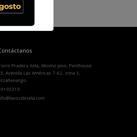
Contáctanos
orre Pradera Xela, décimo piso, Penthouse
3, Avenida Las Américas 7-62, zona 3,
tzaltenango.
9193319
nfo@lavozdexela.com