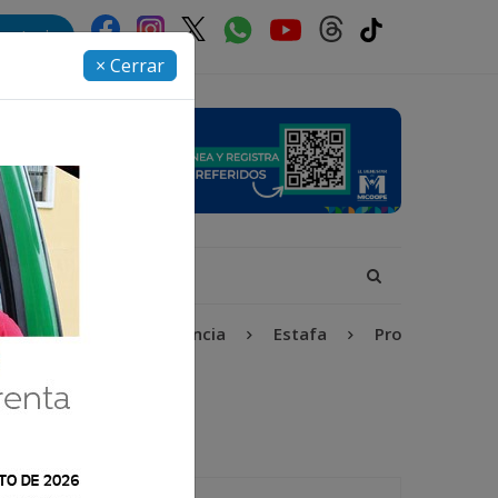
rectorio
× Cerrar
Niñez y Adolescencia
Estafa
Protección Infanti