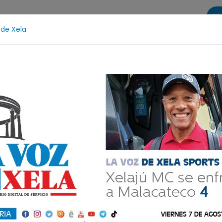
Di
 de Xela
s
La Voz de Xela Sports
Contáctanos
LA VOZ 25
tzicía
Escritura
Noveno Aniversario
Fichajes