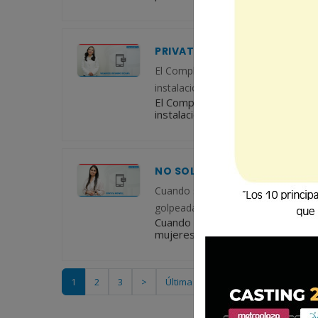
PRIVATIZACIÓN E INSEGURID
El Complejo Deportivo de Quetzalte
instalaciones adecuadas, seguras y
El Complejo Deportivo de Quetzal
instalaciones adecuadas, seguras 
NO SOLO EXISTE LA VIOLENCIA
Cuando se habla de violencia, rápi
golpeadas por su pareja o a famil
Cuando se habla de violencia, rá
mujeres golpeadas por su pareja 
1
2
3
>
Última