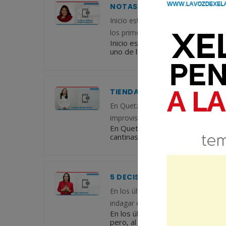
NOTAS DE UNA ESCRIBIENTE
Inicio esta columna con una pequeñ
los primeros en Quetzaltenango; co
Inicio esta columna con una pequ
uno de los primeros en Quetzalten
TIENDAS QUE FUNCIONAN C
En Quetzaltenango es cada vez más
improvisadas. En estos establecimi
En Quetzaltenango es cada vez m
cantinas improvisadas. En estos e
5 DECISIONES QUE VUELVEN 
En los últimos años, he ido evoluc
indagar en sus ideas, pensamientos
En los últimos años, he ido evol
pero, al indagar en sus ideas, pe