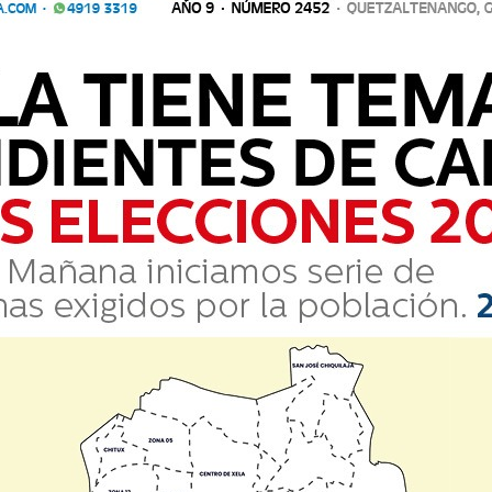
ATRAPADAS DURANTE INCENDIO EN COATEPEQUE
ron rescatados durante un incendio registrado en una vivienda ubicada
ango, informó el cuerpo de Bomberos Municipales D
ueron rescatados durante un incendio registrado en una vivienda ub
, Quetzaltenango, informó el cuerpo de Bomberos Municipales D..
 A PRISIÓN DESDE 1991
al sistema penitenciario desde 1991 fue capturado por agentes de la 
quez. Se trata de Carlos Mauric
s al sistema penitenciario desde 1991 fue capturado por agentes d
, Suchitepéquez. Se trata de Carlos Mauric...
UNTAMENTE INCENDIAR VIVIENDA DE SU VECINA
des capturaron a Ana “N”, de 26 años, quien es requerida por un juzg
l informe policial, la detenci&oacut
dades capturaron a Ana “N”, de 26 años, quien es requerida por u
uerdo con el informe policial, la detenci&oacut...