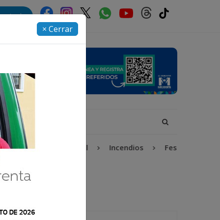
rectorio
× Cerrar
Protección Infantil
Incendios
Festival de Banda