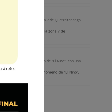
 en la 26 avenida de la zona 7 de Quetzaltenango.
trado en la 26 avenida de la zona 7 de
ransición hacia el fenómeno de “El Niño”, con una
ble transición hacia el fenómeno de “El Niño”,