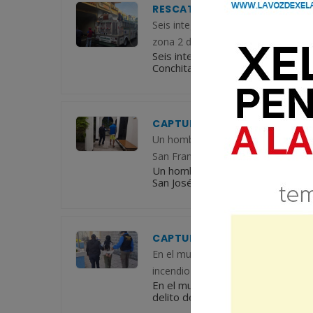
RESCATAN A SEIS PERSONAS 
Seis integrantes de una familia fue
zona 2 de Coatepeque, Quetzalten
Seis integrantes de una familia f
Conchitas, zona 2 de Coatepeque
CAPTURADO SUMA 14 INGRESOS
Un hombre que acumula 14 ingresos 
San Francisco Zapotitlán, Suchitepé
Un hombre que acumula 14 ingreso
San José, San Francisco Zapotitlán
CAPTURAN A MUJER POR PRES
En el municipio de Nebaj, autorida
incendio agravado. De acuerdo con e
En el municipio de Nebaj, autori
delito de incendio agravado. De ac