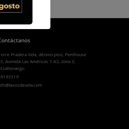
Contáctanos
orre Pradera Xela, décimo piso, Penthouse
3, Avenida Las Américas 7-62, zona 3,
tzaltenango.
9193319
nfo@lavozdexela.com