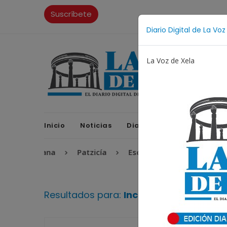
Suscríbete
Diario Digital de La Voz
La Voz de Xela
Inicio
Noticias
Diario Digital
Opinione
roamericana
Patzicía
Escritura
Noveno Aniver
Resultados para:
Incendio