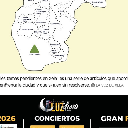
FICIO ES CONTROLADO POR BOMBEROS EN XELA
Compañía controlaron y sofocaron un incendio estructural registrado
stro se originó en un ambiente ubicado e
a Compañía controlaron y sofocaron un incendio estructural regis
 reporte, el siniestro se originó en un ambiente ubicado e...
ANSICIÓN A EL NIÑO CON 88% DE PROBABILIDAD
educción de Desastres (Conred) advierte este día sobre una posible t
 modifica
Reducción de Desastres (Conred) advierte este día sobre una posi
ue podría modifica...