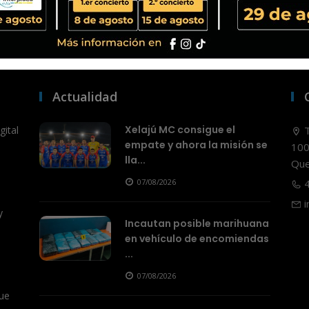
Actualidad
Xelajú MC consigue el
ital
T
empate y ahora la misión se
100
lla...
Que
07/08/2026
4
i
y
Incautan posible marihuana
en vehículo de encomiendas
...
07/08/2026
ue