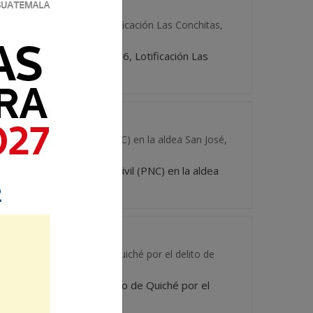
 en la 6 avenida 9-36, Lotificación Las Conchitas,
icada en la 6 avenida 9-36, Lotificación Las
.
Policía Nacional Civil (PNC) en la aldea San José,
e la Policía Nacional Civil (PNC) en la aldea
ado del departamento de Quiché por el delito de
n juzgado del departamento de Quiché por el