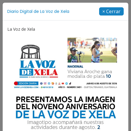
Suscríbete
× Cerrar
Diario Digital de La Voz de Xela
Directorio
La Voz de Xela
ura
Noveno Aniversario
Fichajes
Niñez y Adol
Resultados para:
CAT