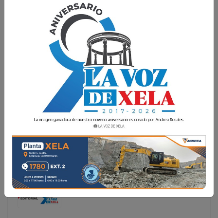
NOTAS DE UNA ESCRIBIENTE
Inicio esta columna con una pequeña reflexión sobre el
nombre de la misma. Hace un tiempo yo estaba de
directora editorial de un medio escrito, uno de los
primeros en Quetzaltenango; conocí a un personaje que
tenía una col
Inicio esta columna con una pequeña reflexión sobre el
nombre de la misma. Hace un tiempo yo estaba de
directora editorial de un medio escrito, uno de los
primeros en Quetzaltenango; conocí a un personaje
que tenía una col...