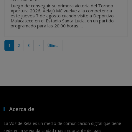
Luego de conseguir su primera victoria del Torneo
Apertura 2026, Xelajú MC vuelve a la competencia
este jueves 7 de agosto cuando visite a Deportivo
Malacateco en el Estadio Santa Lucía, en un partido
programado para las 20:00 horas. ...
1
2
3
>
Última
Acerca de
La Voz de Xela es un medio de comunicación digital que tiene
sede en la segunda ciudad más importante del país,