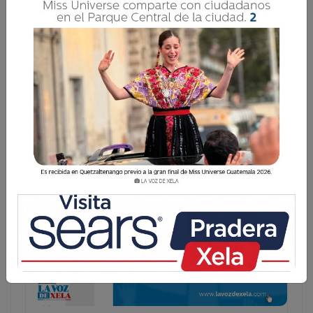
Vilma del Rosario
Xicará
Con más de 20 años de experiencia en
finanzas, auditoría pública, impuestos y
rendición de cuentas. Docente
universitaria, Contadora Publica y
Auditora, y Dra. en Auditoría
Gubernamental y Rendición de Cuentas y
Transparencia en la función pública.