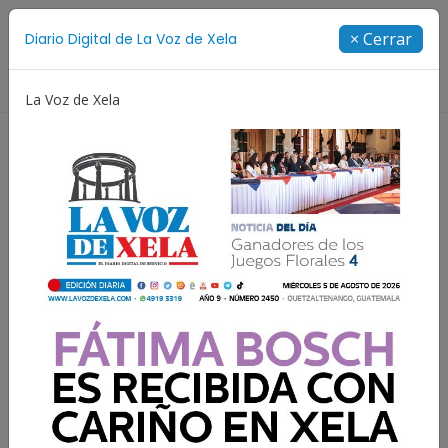
Suscríbete
× Cerrar
Diario Digital de La Voz de Xela
Directorio
La Voz de Xela
Incendios
Festival de Bandas 2026
Proceso Jud
Publicaciones de Vilma del Rosario Xicará