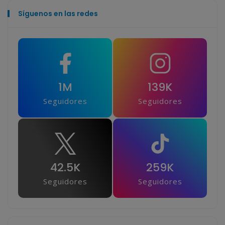
Síguenos en las redes
1M
139K
Seguidores
Seguidores
42.5K
259K
Seguidores
Seguidores