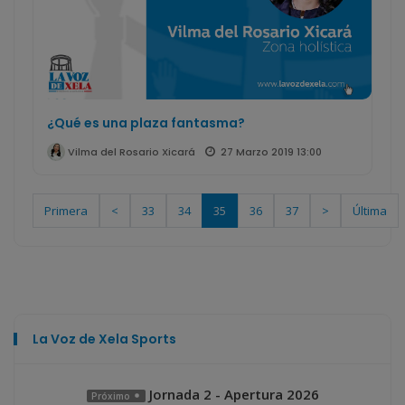
¿Qué es una plaza fantasma?
27 Marzo 2019 13:00
Vilma del Rosario Xicará
Primera
<
33
34
35
36
37
>
Última
La Voz de Xela Sports
Jornada 2 - Apertura 2026
Próximo