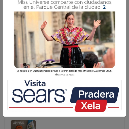
RECUPERAN CUERPOS DE PADRE E HIJO
APLASTADOS POR ROCA DE 60 TONELADAS
La Policía Nacional Civil (PNC) confirmó este miércoles la
recuperación de los cuerpos de un padre y su hijo,
quienes fallecieron al ser aplastados por una roca de
aproximadamente 60 toneladas, desprendida durante un
derru
La Policía Nacional Civil (PNC) confirmó este miércoles
la recuperación de los cuerpos de un padre y su hijo,
quienes fallecieron al ser aplastados por una roca de
aproximadamente 60 toneladas, desprendida durante
un derru...