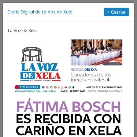
Suscríbete
× Cerrar
Diario Digital de La Voz de Xela
Directorio
La Voz de Xela
Incendios
Festival de Bandas 2026
Proceso Judic
Resultados para:
Emergencia Nacional