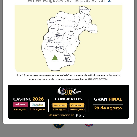
Comparte
Comparte
La Voz de Xela Sports
Jornada 3
Próximo
0 : 0
Plaza Amador
Xelajú MC