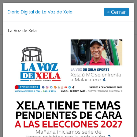
Suscríbete
× Cerrar
Diario Digital de La Voz de Xela
Directorio
La Voz de Xela
orge Messi
Copa Centroamericana
Patzicía
Es
9 Agosto 2026 00:28