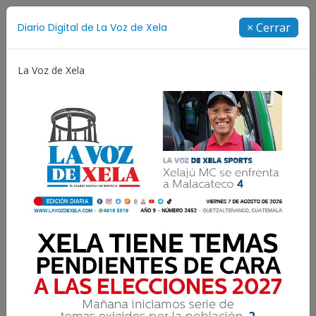
Suscríbete
× Cerrar
Diario Digital de La Voz de Xela
Directorio
La Voz de Xela
ía
Escritura
Noveno Aniversario
Fichajes
Un extraordinario
Diputado quetzalteco ·
Capítulo VII – Siglo XIX