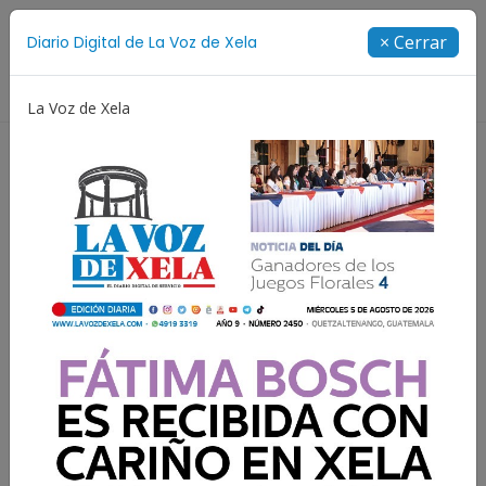
Suscríbete
× Cerrar
Diario Digital de La Voz de Xela
Directorio
La Voz de Xela
Festival de Bandas 2026
Proceso Judicial
Fátima 
Permiso, señores, vengo a
entregar un muerto
(cuento)