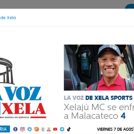
Di
 de Xela
s
La Voz de Xela Sports
Contáctanos
LA VOZ 25
Escritura
Noveno Aniversario
Fichajes
Niñ
ón
Comparte
00