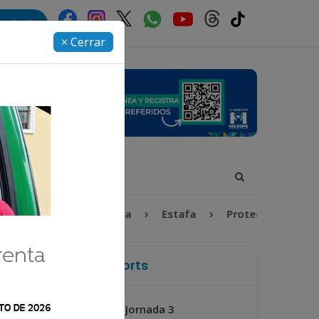
rectorio
× Cerrar
ez y Adolescencia
Estafa
Protección Infantil
La Voz de Xela Sports
Jornada 3
Próximo