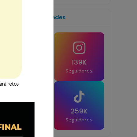
Síguenos en las redes
1M
139K
Seguidores
Seguidores
42.5K
259K
Seguidores
Seguidores