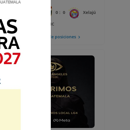
0 : 0
Plaza Amador
Xelajú
MC
Mira la tabla de posiciones