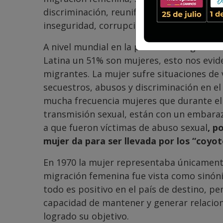
discriminación, reunificación familiar en e
inseguridad, corrupción o delincuencia or
A nivel mundial en la población migrante
Latina un 51% son mujeres, esto nos evi
migrantes. La mujer sufre situaciones de v
secuestros, abusos y discriminación en el
mucha frecuencia mujeres que durante el
transmisión sexual, están con un embaraz
a que fueron víctimas de abuso sexual
, p
mujer da para ser llevada por los “coyot
En 1970 la mujer representaba únicamente 
migración femenina fue vista como sinón
todo es positivo en el país de destino, pe
capacidad de mantener y generar relacion
logrado su objetivo.