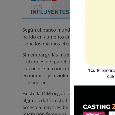
Según el banco mundial, casi la mitad d
ha ido en aumento en los últimos 20 año
tiene los mismos efectos económicos que
Sin embargo las mujeres que han decidió i
culturales del papel de madre y reciben c
sus hijos, sin conocer el contexto que las 
económico y la violencia intrafamiliar q
considerar.
Existe la OIM organización internacional
algunos datos estadísticos donde reporta
acceso a mayores beneficios en el país de
migración femenina, sin embargo existen