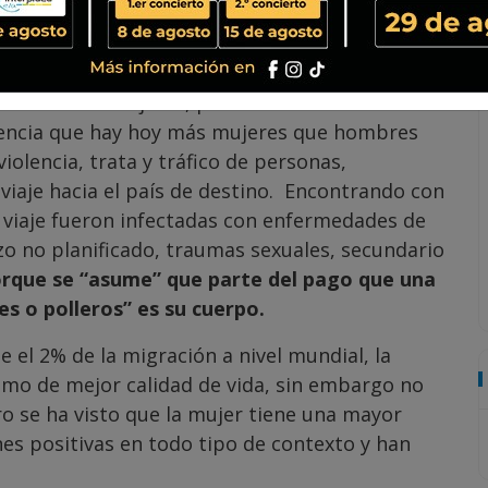
l país de destino, causas criminales, entre ellas
ganizada.
 un 49% son mujeres, pero a nivel de América
dencia que hay hoy más mujeres que hombres
iolencia, trata y tráfico de personas,
 viaje hacia el país de destino. Encontrando con
 viaje fueron infectadas con enfermedades de
o no planificado, traumas sexuales, secundario
orque se “asume” que parte del pago que una
es o polleros” es su cuerpo.
el 2% de la migración a nivel mundial, la
imo de mejor calidad de vida, sin embargo no
ro se ha visto que la mujer tiene una mayor
es positivas en todo tipo de contexto y han