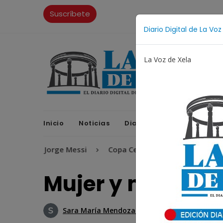
Suscríbete
Diario Digital de La Voz
La Voz de Xela
Inicio
Noticias
Diario Digital
Opinione
Jorge Messi
Copa Centroamericana
Patzicía
Mujer y migraci
Sara María Mendoza G.
5 Febrero 2020 09: