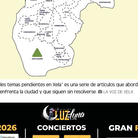
e población migrante son mujeres, número que
s, situación que es muy importante porque
 la migración masculina, envían remesas.
rse del país, aun choca con las condiciones
alificativos como “ingratas” porque dejaron a
hizo irse en la mayoría de los casos fue el
ue son dos aspectos muy importantes a
 para las migraciones de la ONU, quien maneja
n pobreza, desempleo o las expectativas de
 destino como los principales motivos de
 otras causas no económicas como: