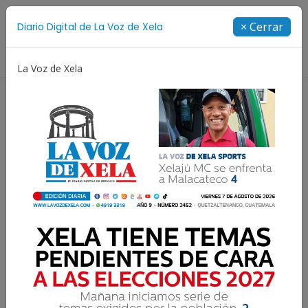
Suscríbete
× Cerrar
Diario Digital de La Voz de Xela
Directorio
La Voz de Xela
no Aniversario
Fichajes
Niñez y Adolescencia
Entre tantos injustos, Dios
es el único justo