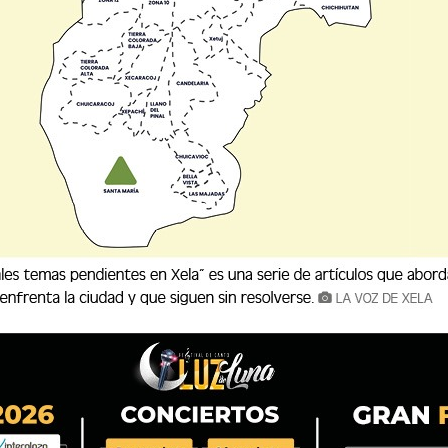
as en el closet, podría parecer difícil
ios. La imagen personal puede adaptarse a los
manera desde dentro hacia el exterior con la
a, existen diferentes estrategias utilizando
exitosos acordes a la personalidad, profesión
lo mantequilla, mocca, azules profundos o
no a tus looks, eleva con accesorios dorados y
 plateado y dorado en un mismo -look- te hará
a tercera prenda con estrategia, los colores
onía en tu imagen. Los botones, broches o