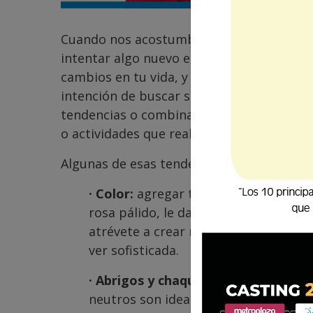
Cuando nos acostumbramos a ciertas prend
intentar algo nuevo en prendas o accesor
cambios en tu vida, y proyectar de mejor 
intención de buscar siempre la Congruenci
tendencias o combinaciones que resulten 
o actividades que realizas en tu día a día.
Algunas de esas tendencias pueden ser:
· Color:
agregar tonos como el amaril
rosa pálido, le darán un toque moder
atrévete a crear mezclas de metales:
ver sofisticada.
· Abrigos y chaquetas de piel:
elige l
neutros son ideales para lograr arm