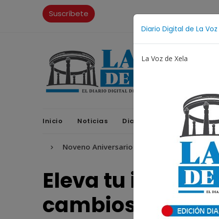
Suscríbete
Diario Digital de La Voz
La Voz de Xela
Inicio
Noticias
Diario Digital
Opinione
ritura
Noveno Aniversario
Fichajes
Niñez y Ad
Eleva tu imagen
cambios