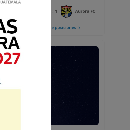
3 : 1
Xelajú MC
Aurora FC
Mira la tabla de posiciones