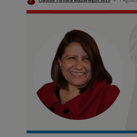
Claudia Yomara Mazariegos Soto
7 Agosto