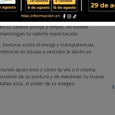
, más elegante será el atuendo.
r tu imagen con un corte en capas, un flequillo
 forma a tu cabello, te dará una nueva imagen
n tu cabello prolijo y limpio, no olvides
 mantengan tu cabello espectacular.
 texturas como el encaje y transparencias,
imétricos en blusas o vestidos le darán un
 mundo quién eres y cómo te ves a ti misma,
onsciente de tu postura y de mantener tu buena
alles está, el poder de tu imagen.