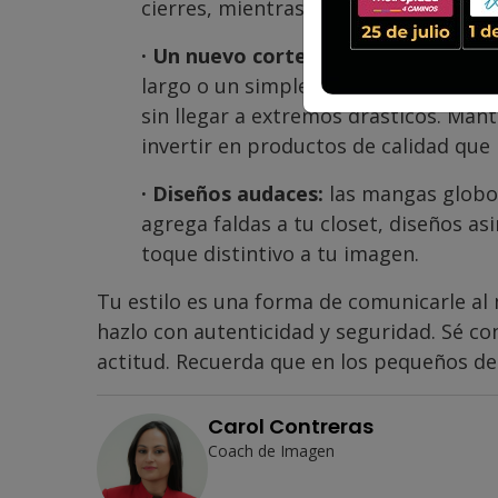
cierres, mientras más delicados sean
· Un nuevo corte de cabello:
refresca
largo o un simple despunte para dar
sin llegar a extremos drásticos. Manté
invertir en productos de calidad que
· Diseños audaces:
las mangas globo,
agrega faldas a tu closet, diseños as
toque distintivo a tu imagen.
Tu estilo es una forma de comunicarle al
hazlo con autenticidad y seguridad. Sé c
actitud. Recuerda que en los pequeños det
Carol Contreras
Coach de Imagen