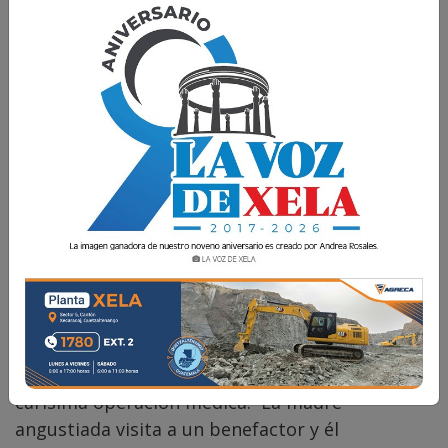
Comparte
Hacen el bien o el mal, tanto ateos como
creyentes.
«Había una vez, un niño que necesitaba una
carísima operación médica. La madre
angustiada visita a un benefactor y él