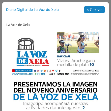
Suscríbete
× Cerrar
Diario Digital de La Voz de Xela
Directorio
La Voz de Xela
Niñez y Adolescencia
Estafa
Protección Infantil
El ateo “bueno”
Oswaldo Soto
8 Noviembre 2025 08:00