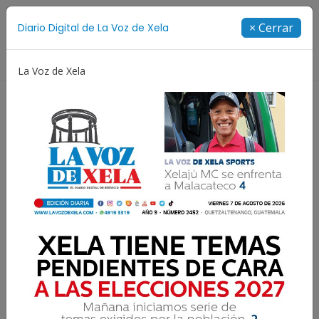
Suscríbete
× Cerrar
Diario Digital de La Voz de Xela
Directorio
La Voz de Xela
Copa Centroamericana
Patzicía
Escritura
Construir el futuro, hoy
Las nuevas tecnologías están transformando la
manera de diseñar, construir y gestionar