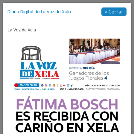
Suscríbete
× Cerrar
Diario Digital de La Voz de Xela
Directorio
La Voz de Xela
stival de Bandas 2026
Proceso Judicial
Fátima Bos
Vientos fuertes y bajas
temperaturas afectan el
Occidente y Altiplano