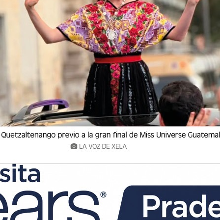
oraba como agente de seguridad privada en un
Suchitepéquez, fue localizado sin vida la
colonia La Blanquita, en ese municipio.
ales Departamentales, quienes confirmaron el
ba señales de violencia.