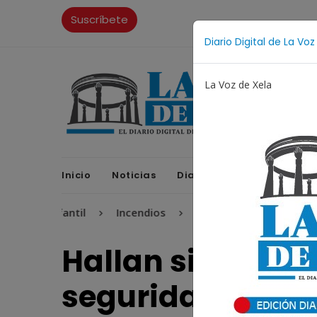
Suscríbete
Diario Digital de La Voz
La Voz de Xela
Inicio
Noticias
Diario Digital
Opinione
nfantil
Incendios
Festival de Bandas 2026
Pro
Hallan sin vida 
seguridad en Sa