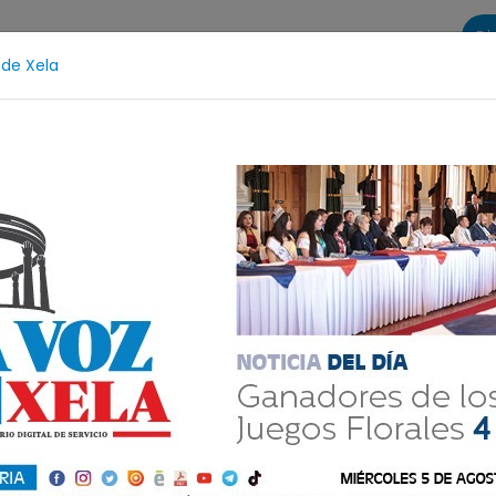
Di
 de Xela
s
La Voz de Xela Sports
Contáctanos
LA VOZ 25
ceso Judicial
Fátima Bosch
Desaparecida
Ale
a agente de
n Antonio,