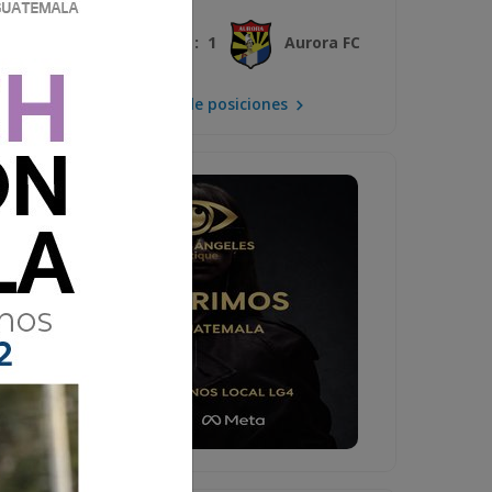
3 : 1
Xelajú MC
Aurora FC
Mira la tabla de posiciones