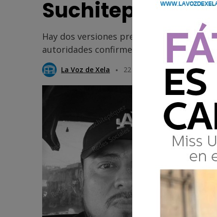
Suchitepéquez
Hay dos versiones preliminares sobre la c
autoridades confirmen los hechos.
La Voz de Xela
22 Julio 2025 09:16