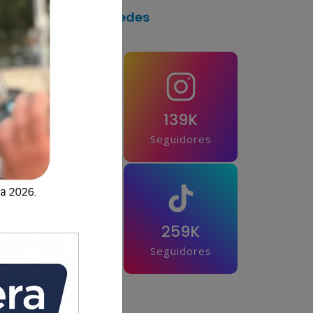
Síguenos en las redes
1M
139K
Seguidores
Seguidores
42.5K
259K
Seguidores
Seguidores