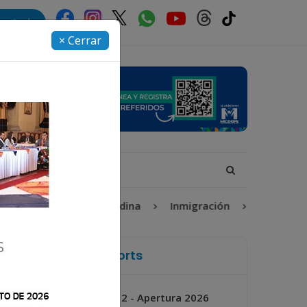
rectorio
× Cerrar
rta Isabel-Claudina
Inmigración
Torneo Apertura 2
La Voz de Xela Sports
Jornada 2 - Apertura 2026
Próximo