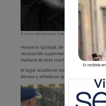
El era en vida Venancio Quibajá.
Venancio Quibajá, de 36 años, quien lab
reconocido supermercado de San Antonio, 
mañana de este martes en un sector de la 
Al lugar acudieron los Bomberos Municip
deceso y señalaron que el cuerpo presenta