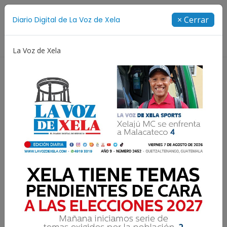
Suscríbete
× Cerrar
Diario Digital de La Voz de Xela
Directorio
La Voz de Xela
ura
Noveno Aniversario
Fichajes
Niñez y Adole
¡FELICIDADES! | Tras
escribir su carta a Santa,
ellos son los cinco niños