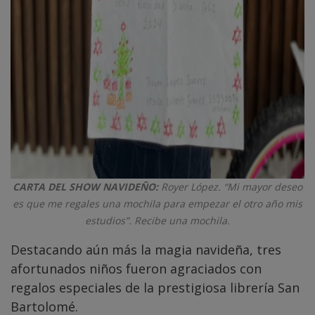
CARTA DEL SHOW NAVIDEÑO:
Royer López. “Mi mayor deseo
es que me regales una mochila para empezar el otro año mis
estudios”. Recibe una mochila.
Destacando aún más la magia navideña, tres
afortunados niños fueron agraciados con
regalos especiales de la prestigiosa librería San
Bartolomé.