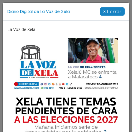
Suscríbete
× Cerrar
Diario Digital de La Voz de Xela
Directorio
La Voz de Xela
americanos y del Caribe
Rosario
Extorsión
Fu
Anuncian nuevo corte de
energía para este
domingo en Xela