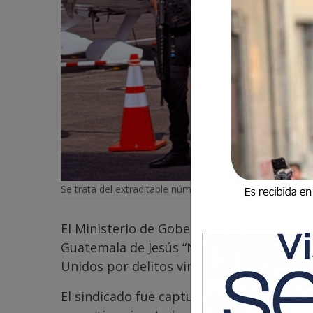
Se trata del extraditable número 27 capturado en 2026.
El Ministerio de Gobernación (Mingob) inf
Guatemala de Jesús “N”, alias “chuma”, qui
Unidos por delitos vinculados al narcotráf
El sindicado fue capturado el pasado sáb