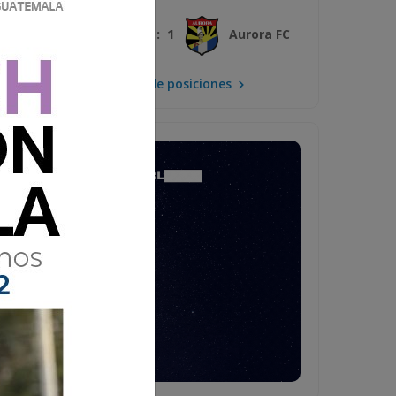
3 : 1
Xelajú MC
Aurora FC
Mira la tabla de posiciones