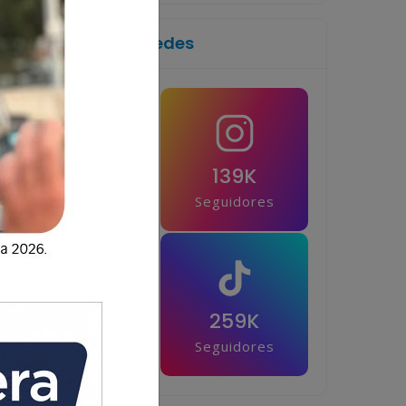
Síguenos en las redes
1M
139K
Seguidores
Seguidores
42.5K
259K
Seguidores
Seguidores