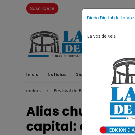
Suscríbete
Diario Digital de La Voz
La Voz de Xela
Inicio
Noticias
Diario Digital
Opinione
Incendios
Festival de Bandas 2026
Proceso Judicial
Alias chuma es t
capital: extradi