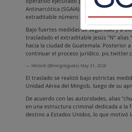
operativo ejecutado por agentes de la Su
Antinarcótica (SGAIA) de la Policía Naciona
extraditable número 27 capturado en el pa
Bajo fuertes medidas de seguridad y a bo
trasladado el extraditable Jesús "N" alia
hacia la ciudad de Guatemala. Posterior a
continuar el proceso jurídico.
pic.twitte
— MinGob (@mingobguate)
May 31, 2026
El traslado se realizó bajo estrictas med
Unidad Aérea del Mingob, luego de su apr
De acuerdo con las autoridades, alias “c
en una estructura criminal dedicada a la 
destino a Estados Unidos, lo que motivó l