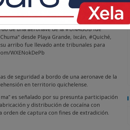
bdirección General de Análisis de Información
l Civil. Con su detención, se convierte en el
ís en lo que va de 2026.
rdo de una aeronave de la
#UNAGOB
fue
s "Chuma" desde Playa Grande, Ixcán,
#Quiché
,
 su arribo fue llevado ante tribunales para
r.com/WXENokDePb
idas de seguridad a bordo de una aeronave de la
ehensión en territorio quichelense.
huma” es señalado por su presunta participación
fabricación y distribución de cocaína con
a orden de captura con fines de extradición.