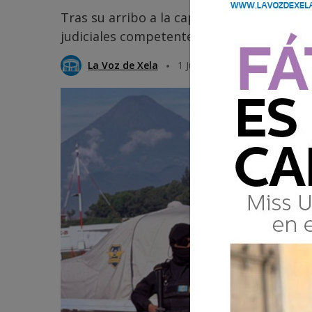
Tras su arribo a la capital, el detenido f
judiciales competentes, quienes deberán 
La Voz de Xela
1 Junio 2026 09:08