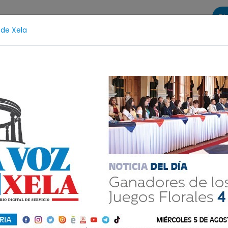
Di
 de Xela
s
La Voz de Xela Sports
Contáctanos
LA VOZ 25
Fátima Bosch
Desaparecida
Alerta Isabel-Cl
rasladado a la
table número 27