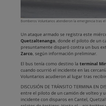
Bomberos Voluntarios atendieron la emergencia tras el 
Un ataque armado se registra este miérco
Quetzaltenango
, donde el piloto de un 
presuntamente disparó contra un bus ext
Zarco
, según información preliminar.
El bus tenía como destino la
terminal Mi
cuando ocurrió el incidente en las cercan
Voluntarios acudieron al lugar tras recib
DISCUSIÓN DE TRÁNSITO TERMINA EN DISP
entre el piloto de un camión de volteo y
incidente con disparos en Cantel, Quetza
relatos de testigos. Hasta el…
pic.twitter