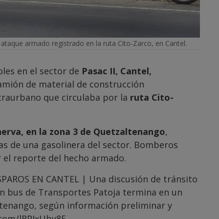
ataque armado registrado en la ruta Cito-Zarco, en Cantel.
les en el sector de
Pasac II, Cantel,
camión de material de construcción
raurbano que circulaba por la
ruta Cito-
nerva, en la zona 3 de Quetzaltenango
,
ías de una gasolinera del sector. Bomberos
ir el reporte del hecho armado.
AROS EN CANTEL | Una discusión de tránsito
 un bus de Transportes Patoja termina en un
ltenango, según información preliminar y
.com/lRPJxUby8E