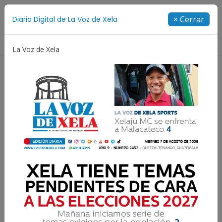
Suscríbete
× Cerrar
Diario Digital de La Voz de Xela
Directorio
La Voz de Xela
Copa Centroamericana
Patzicía
Escritura
¿ A qué números
denunciar ante la PNC en
Quetzaltenango?