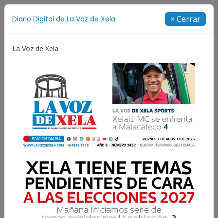
Suscríbete
× Cerrar
Diario Digital de La Voz de Xela
Directorio
La Voz de Xela
americanos y del Caribe
Rosario
Extorsión
Fu
Marcelo Hernández deja
Cartaginés y regresa a
Xelajú MC