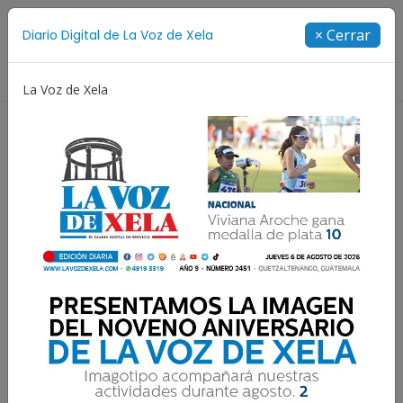
Suscríbete
× Cerrar
Diario Digital de La Voz de Xela
Directorio
La Voz de Xela
o Aniversario
Fichajes
Niñez y Adolescencia
E
El Mario Camposeco
comienza a llenarse para
el Xelajú vs Cremas