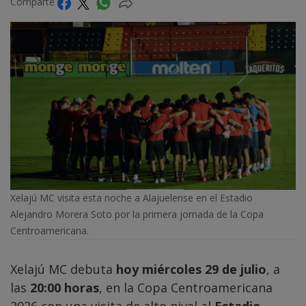
Comparte
Xelajú MC visita esta noche a Alajuelense en el Estadio
Alejandro Morera Soto por la primera jornada de la Copa
Centroamericana.
Xelajú MC debuta
hoy miércoles 29 de julio
, a
las
20:00 horas
, en la Copa Centroamericana
2026 con una visita de alto nivel al
Estadio