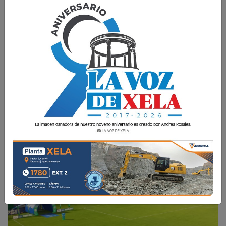
Todo el encuentro lo podrás vivir a través de La
Voz de Xela Sports, que llevará cada detalle,
jugada y emoción de este juego del futbol
nacional.
La Voz de Xela
19 Septiembre 2025 19:22
Comparte