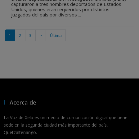
capturaron a tres hombres deportados de Estados
Unidos, quienes eran requeridos por distintos
juzgados del país por diversos ...
1
2
3
>
Última
Acerca de
La Voz de Xela es un medio de comunicación digital que tiene
sede en la segunda ciudad más importante del país,
Quetzaltenango.