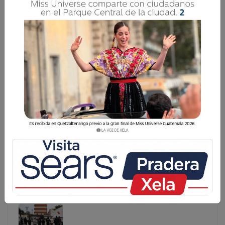
TRES CAPTURADOS POR ESTAFA Y DELITOS
SEXUALES: UNO EN QUETZALTENANGO
Tres hombres son capturados en distintos operativos
realizados en Quetzaltenango, Quiché y Jutiapa por
delitos que incluyen estafa propia, violación a la intimidad
sexual y violación con circunstancias especiales de
agravaci&oacu
Tres hombres son capturados en distintos operativos
realizados en Quetzaltenango, Quiché y Jutiapa por
delitos que incluyen estafa propia, violación a la
intimidad sexual y violación con circunstancias
especiales de agravaci&oacu...