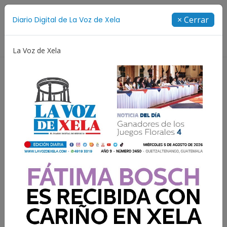
Suscríbete
× Cerrar
Diario Digital de La Voz de Xela
Directorio
La Voz de Xela
 Adolescencia
Estafa
Protección Infantil
Incen
Resultados para:
Violencia contra la Mujer