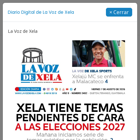
Suscríbete
× Cerrar
Diario Digital de La Voz de Xela
Directorio
La Voz de Xela
na
Patzicía
Escritura
Noveno Aniversario
Resultados para:
Tragedia