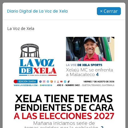
Suscríbete
× Cerrar
Diario Digital de La Voz de Xela
Directorio
La Voz de Xela
Jorge Messi
Copa Centroamericana
Patzicía
Resultados para:
Torneo Clausura 2025