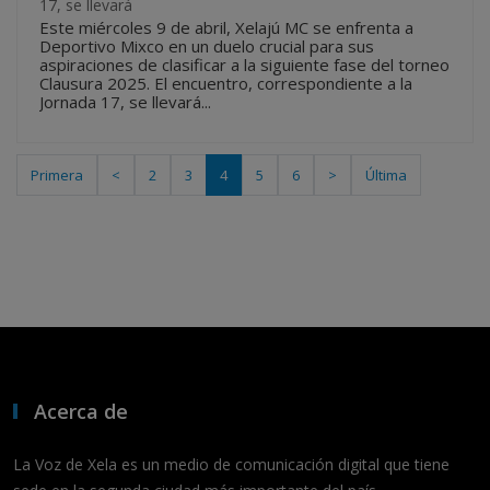
17, se llevará
Este miércoles 9 de abril, Xelajú MC se enfrenta a
Deportivo Mixco en un duelo crucial para sus
aspiraciones de clasificar a la siguiente fase del torneo
Clausura 2025. El encuentro, correspondiente a la
Jornada 17, se llevará...
Primera
<
2
3
4
5
6
>
Última
Acerca de
La Voz de Xela es un medio de comunicación digital que tiene