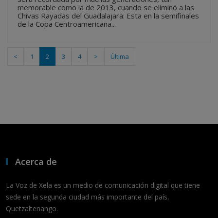
memorable como la de 2013, cuando se eliminó a las
Chivas Rayadas del Guadalajara: Esta en la semifinales
de la Copa Centroamericana...
<
1
2
3
4
>
Última
Acerca de
La Voz de Xela es un medio de comunicación digital que tiene
sede en la segunda ciudad más importante del país,
Quetzaltenango.