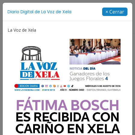
Suscríbete
× Cerrar
Diario Digital de La Voz de Xela
Directorio
La Voz de Xela
Incendios
Festival de Bandas 2026
Proceso Judici
Resultados para:
Sonido