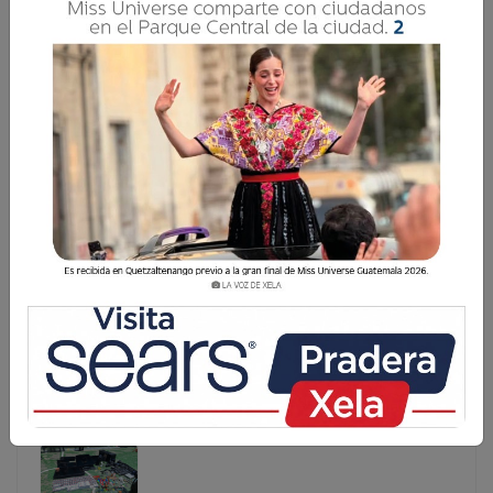
BÚSQUEDA DE UNA PALABRA PARA NOMBRAR UNA
EMOCIÓN
Dicen que todas las emociones nacen en la infancia. Yo
considero que solo algunas; que con la llegada de las
experiencias van revelando su verdadero peso, como si el
tiempo las hubiese fermentado entre la bulla y el silencio,
entre las llegadas
Dicen que todas las emociones nacen en la infancia. Yo
considero que solo algunas; que con la llegada de las
experiencias van revelando su verdadero peso, como
si el tiempo las hubiese fermentado entre la bulla y el
silencio, entre las llegadas ...