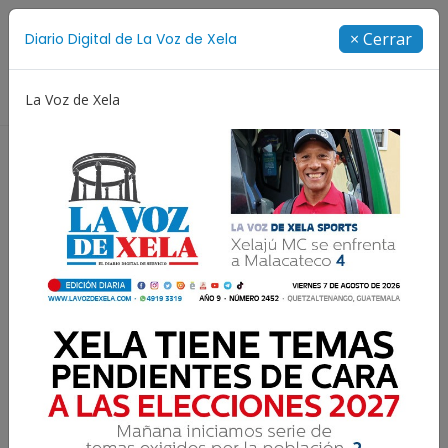
Suscríbete
× Cerrar
Diario Digital de La Voz de Xela
Directorio
La Voz de Xela
Juegos Centroamericanos y del Caribe
Rosario
Resultados para:
Ser