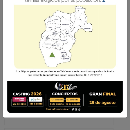
EL COMBATE A LA CORRUPCIÓN, SIGUE
AVANZANDO —PARTE II—
Después de casi 27 meses que Jimmy Morales está
al frente del Gobierno, la población no ve por
ningún lado el trabajo del “equipo” de gobierno, y
los pocos funcionarios que estaban haciendo bien
su labor, están siendo quitados del Gobierno para
darle
Después de casi 27 meses que Jimmy Morales
está al frente del Gobierno, la población no ve
por ningún lado el trabajo del “equipo” de
gobierno, y los pocos funcionarios que estaban
haciendo bien su labor, están siendo quitados
del Gobierno para darle...