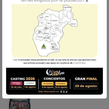
SELECCIÓN JUVENIL REALIZA CAMPAMENTO EN
XELA RUMBO AL PREMUNDIAL
La Selección Juvenil de Guatemala realiza un
campamento de preparación en Quetzaltenango con
miras al torneo Premundial que se disputa en México del
25 de julio al 9 de agosto. Tras la práctica del fin de
semana, la delega
La Selección Juvenil de Guatemala realiza un
campamento de preparación en Quetzaltenango con
miras al torneo Premundial que se disputa en México
del 25 de julio al 9 de agosto. Tras la práctica del fin
de semana, la delega...