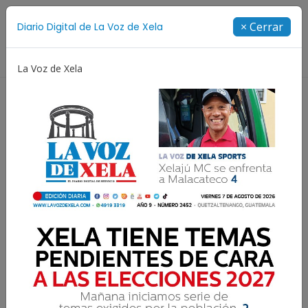
Suscríbete
× Cerrar
Diario Digital de La Voz de Xela
Directorio
La Voz de Xela
Jorge Messi
Copa Centroamericana
Patzicía
Resultados para:
Selección Juvenil