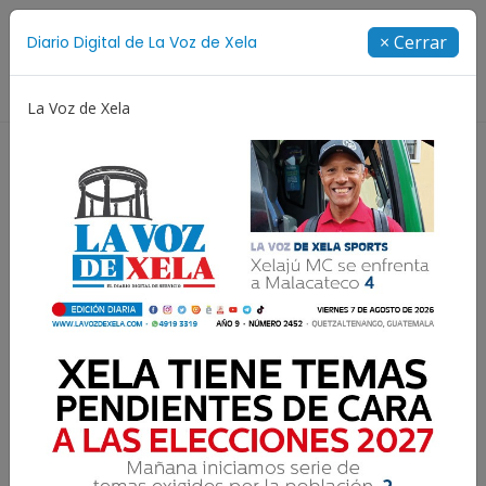
Suscríbete
× Cerrar
Diario Digital de La Voz de Xela
Directorio
La Voz de Xela
Jorge Messi
Copa Centroamericana
Patzicía
Resultados para:
Retalhuleu