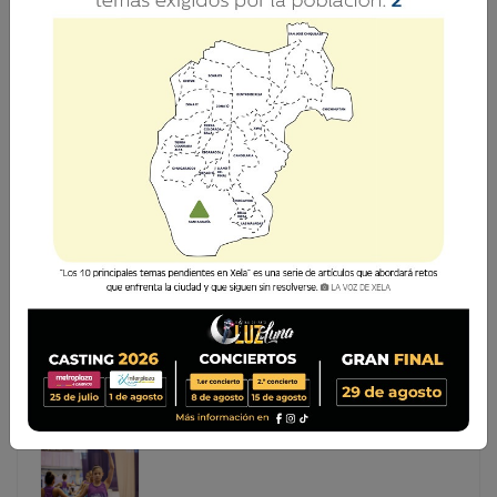
ESTE VIERNES SE REGISTRAN AL MENOS SIETE
BLOQUEOS LUEGO DEL PARO NACIONAL
Este viernes y por segundo día consecutivo se presentan
manifestaciones y bloqueos en al menos siete puntos de
diferentes lugares de Guatemala. Se trata de expresiones
en contra de la corrupción e impunidad en Guatemala, así
como ocurrió ayer 29
Este viernes y por segundo día consecutivo se
presentan manifestaciones y bloqueos en al menos
siete puntos de diferentes lugares de Guatemala. Se
trata de expresiones en contra de la corrupción e
impunidad en Guatemala, así como ocurrió ayer 29...