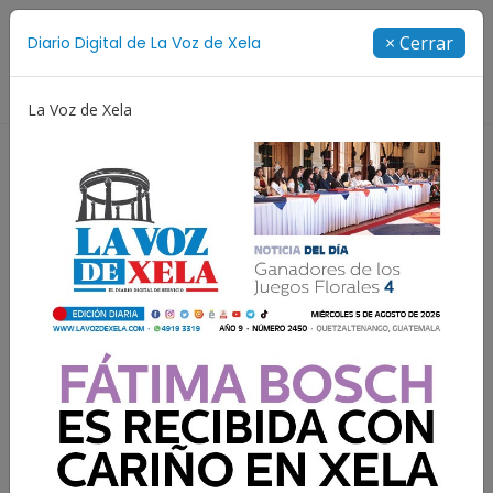
Suscríbete
× Cerrar
Diario Digital de La Voz de Xela
Directorio
La Voz de Xela
Incendios
Festival de Bandas 2026
Proceso Judici
Resultados para:
Reciclaje