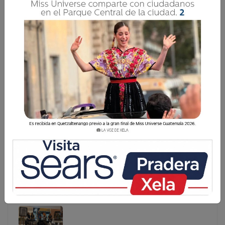
A PARTIR DEL 11 DE FEBRERO SERÁ OBLIGATORIO
RECICLAR
Después de 42 meses de estar en vigor, a partir del 11 de
febrero los guatemaltecos deben cumplir con el acuerdo
164-202 Reglamento para la Gestión Integral de los
Residuos y Desechos Sólidos Comunes, el cual incluye
domicilios,
Después de 42 meses de estar en vigor, a partir del
11 de febrero los guatemaltecos deben cumplir con el
acuerdo 164-202 Reglamento para la Gestión Integral
de los Residuos y Desechos Sólidos Comunes, el cual
incluye domicilios, ...