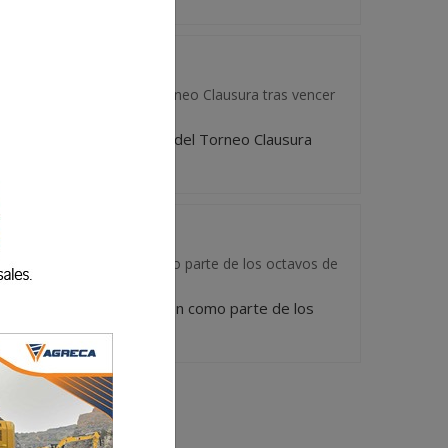
evantando el título del Torneo Clausura tras vencer
ble: levantando el título del Torneo Clausura
 se disputará en Petén como parte de los octavos de
o que se disputará en Petén como parte de los