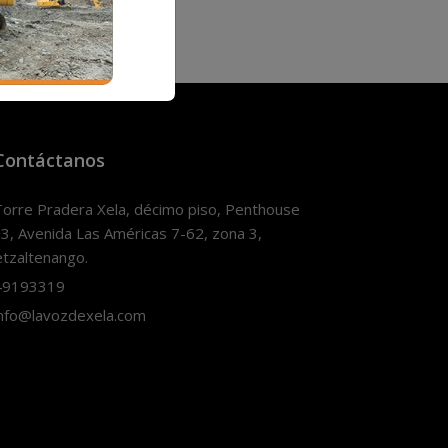
Contáctanos
orre Pradera Xela, décimo piso, Penthouse
3, Avenida Las Américas 7-62, zona 3,
tzaltenango.
9193319
nfo@lavozdexela.com