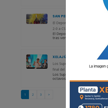
SAN PEDRO ES CAMPEÓN DE P
El Deportivo San Pedro cerró su et
2-0 a CSD Suchitepéquez en la fina
El Deportivo San Pedro cerró su 
tras vencer 2-0 a CSD Suchitepéqu
XELAJÚ MC DEBUTARÁ ANTE S
Los Superchivos enfrentarán a Saya
final del certamen. La competición
Los Superchivos enfrentarán a Sa
octavos de final del certamen. La
1
2
3
>