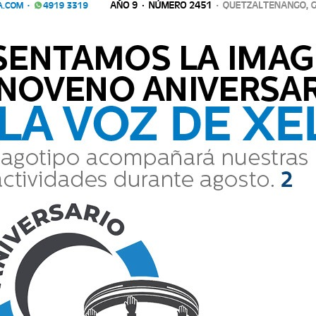
A LIGA NACIONAL TRAS OCHO AÑOS DE AUSENCIA
reso a la máxima categoría del futbol guatemalteco luego de imponer
ste fin de semana. El conjunto venado
egreso a la máxima categoría del futbol guatemalteco luego de i
do este fin de semana. El conjunto venado ...
 SUPERCOPA QUE JUGARÁ XELAJÚ MC?
mala se disputará con un formato de eliminación directa que reunir
 Primera, Segunda y Tercera Divisi&
temala se disputará con un formato de eliminación directa que 
ga Nacional, Primera, Segunda y Tercera Divisi&...
POR EL ASCENSO QUE DISPUTARÁ SUCHITEPÉQUEZ
 los partidos más decisivos del futbol guatemalteco. La Liga de Futbo
ional entre Nueva Santa Rosa y Suchitep&eacut
e los partidos más decisivos del futbol guatemalteco. La Liga de
 Nacional entre Nueva Santa Rosa y Suchitep&eacut...