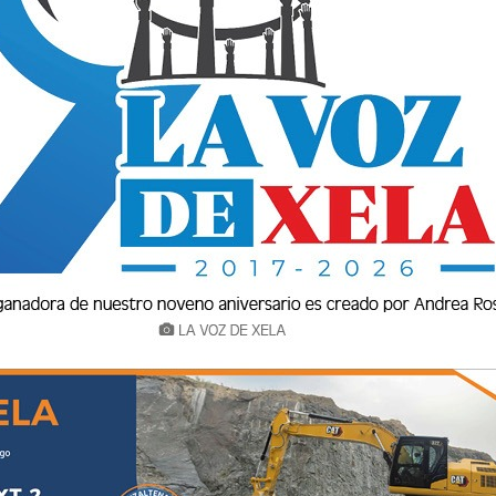
RIMERA Y AHORA JUGARÁ EN LIGA MAYOR
apa en la Primera División de Guatemala de la mejor manera posible: l
l, para un marcador global de 2-1
etapa en la Primera División de Guatemala de la mejor manera posi
ez en la final, para un marcador global de 2-1...
AYAXCHÉ EN LA SUPERCOPA
xché FC en condición de visitante y a partido único, en un duelo que
 reunir&aa
yaxché FC en condición de visitante y a partido único, en un duel
 competición reunir&aa...