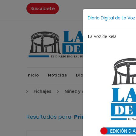
Suscríbete
Diario Digital de La Voz
La Voz de Xela
Inicio
Noticias
Diario Digital
Opinione
rsario
Fichajes
Niñez y Adolescencia
Estafa
Resultados para:
Primera División