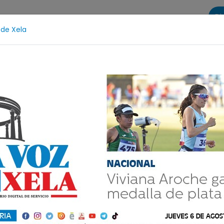
Di
 de Xela
s
La Voz de Xela Sports
Contáctanos
LA VOZ 25
Protección Infantil
Incendios
Festival de Band