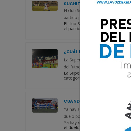
SUCHITEPÉQUEZ REGRESA A L
El club Suchitepéquez selló su reg
partido por el ascenso disputado e
El club Suchitepéquez selló su r
el partido por el ascenso disputa
¿CUÁL ES EL FORMATO DE LA
La Supercopa Bantrab 2026 en Guate
del futbol federado: Liga Nacional,
La Supercopa Bantrab 2026 en Gua
categorías del futbol federado: Li
CUÁNDO SERÁ EL ENCUENTRO 
Ya hay sede confirmada para uno de
duelo por el ascenso a la Liga Nac
Ya hay sede confirmada para uno d
el duelo por el ascenso a la Liga