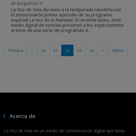
de programas d
La Voz de Xela dio inicio a la temporada navideña con
el emocionante primer episodio de su programa
especial La Voz de la Navidad. El reciente lunes, este
medio digital de noticias presentó a los espectadores
el inicio de una serie de programas d...
Primera
<
20
21
22
23
24
>
Última
Acerca de
La Voz de Xela es un medio de comunicación digital que tiene