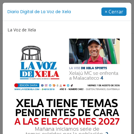
Suscríbete
× Cerrar
Diario Digital de La Voz de Xela
Directorio
La Voz de Xela
na
Patzicía
Escritura
Noveno Aniversario
Resultados para:
Pradera Xela