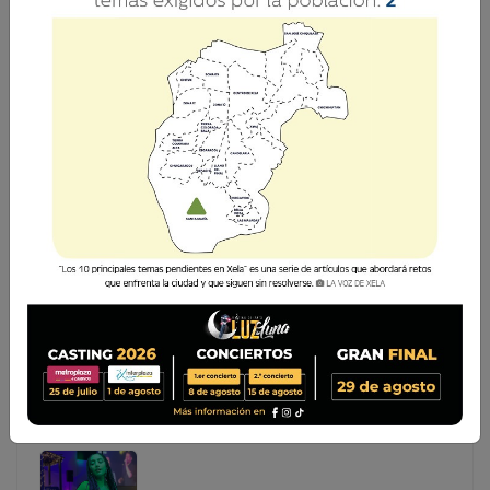
DAVID BATZ ILUMINARÁ LA PLAZA PRADERA XELA
CON SU SAXOFÓN EN EL SHOW NAVIDEÑO
Este domingo 10 de diciembre, el esperado Show
Navideño de La Voz de la Navidad promete llenar de
magia y alegría la Plaza Pradera Xela. Entre los
destacados artistas que participarán en este evento, se
encuentra el talentoso saxofonista David Batz,
Este domingo 10 de diciembre, el esperado Show
Navideño de La Voz de la Navidad promete llenar de
magia y alegría la Plaza Pradera Xela. Entre los
destacados artistas que participarán en este evento,
se encuentra el talentoso saxofonista David Batz,...