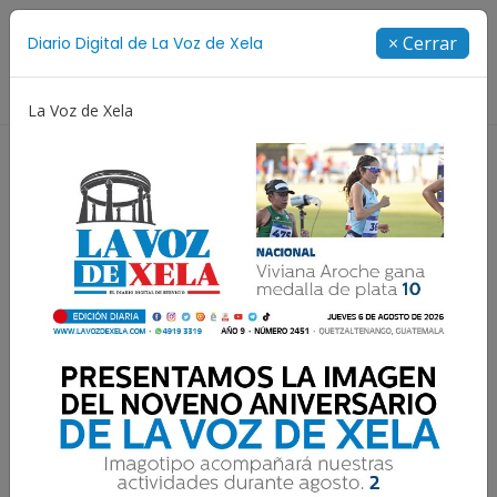
Suscríbete
× Cerrar
Diario Digital de La Voz de Xela
Directorio
La Voz de Xela
Fichajes
Niñez y Adolescencia
Estafa
Pr
Resultados para:
Patrocinio