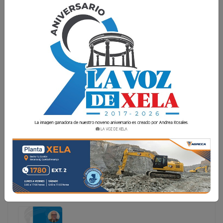
EL TEATRO MUNICIPAL DE QUETZALTENANGO ·
CAPÍTULO VII – SIGLO XIX
El primer teatro de la historia surgió en Grecia con motivo
de la celebración de la vendimia, sustituyendo el carácter
religioso que esta actividad tuvo en sus orígenes, y con
ello cambiando los cantos que acompañaban la actividad
por el diálogo, lo
El primer teatro de la historia surgió en Grecia con
motivo de la celebración de la vendimia, sustituyendo
el carácter religioso que esta actividad tuvo en sus
orígenes, y con ello cambiando los cantos que
acompañaban la actividad por el diálogo, lo...