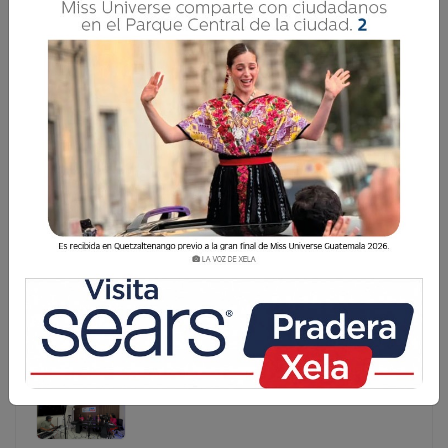
VOCES DE MAMÁ EXPLORA EN SU TERCER
EPISODIO LA MATERNIDAD Y EL ARTE
La Voz de Xela presenta el tercer episodio de su
aclamado podcast Voces de Mamá, donde se aborda la
convergencia entre la maternidad y el mundo del arte.
Transmitido el reciente miércoles 8 de enero, el
programa es conducido por Carol Contreras,
La Voz de Xela presenta el tercer episodio de su
aclamado podcast Voces de Mamá, donde se aborda
la convergencia entre la maternidad y el mundo del
arte. Transmitido el reciente miércoles 8 de enero, el
programa es conducido por Carol Contreras, ...