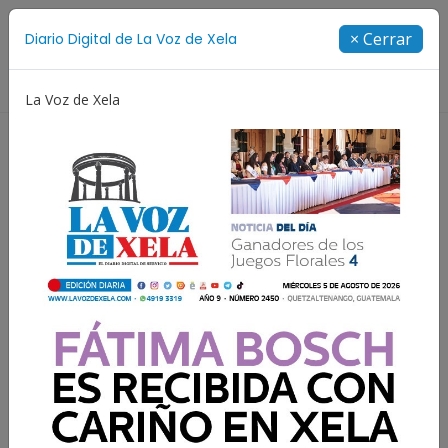
Suscríbete
× Cerrar
Diario Digital de La Voz de Xela
Directorio
La Voz de Xela
Adolescencia
Estafa
Protección Infantil
Incen
Resultados para:
Patrocinio