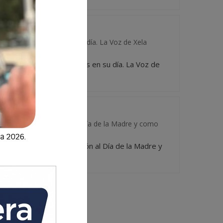
 honrar a las madres en su día. La Voz de Xela
l para honrar a las madres en su día. La Voz de
e...
Xela, en conmemoración al Día de la Madre y como
 de Xela, en conmemoración al Día de la Madre y
or...