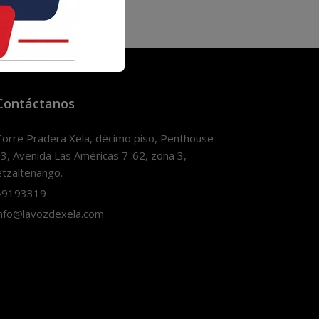
Contáctanos
orre Pradera Xela, décimo piso, Penthouse
3, Avenida Las Américas 7-62, zona 3,
tzaltenango.
9193319
nfo@lavozdexela.com