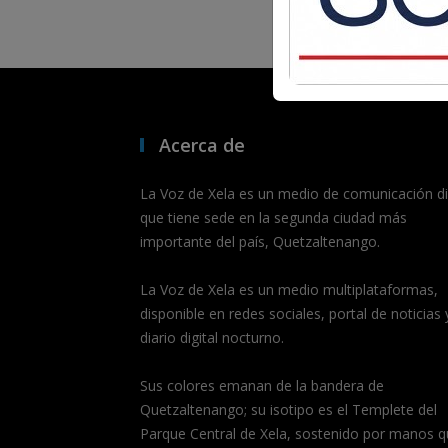
Acerca de
La Voz de Xela es un medio de comunicación dig
que tiene sede en la segunda ciudad más
importante del país, Quetzaltenango.
La Voz de Xela es un medio multiplataformas,
disponible en redes sociales, portal de noticias 
diario digital nocturno.
Sus colores emanan de la bandera de
Quetzaltenango; su isotipo es el Templete del
Parque Central de Xela, sostenido por manos q