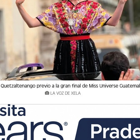
MÁ CON MÚSICA EN VIVO Y SORPRESAS
comercial Pradera Xela se convierte en una celebración sin igual para
 Mamá en su tercera edición: un evento lleno de emoción y re
o comercial Pradera Xela se convierte en una celebración sin igua
l para Mamá en su tercera edición: un evento lleno de emoción y r
IO DEL PODCAST VOCES DE MAMÁ: PROFESIONALES
 del podcast Voces de Mamá, una iniciativa producida por La Voz de 
má. En este episodio especial, Carol Contreras, coach, asesor
re del podcast Voces de Mamá, una iniciativa producida por La Voz
para Mamá. En este episodio especial, Carol Contreras, coach, ases