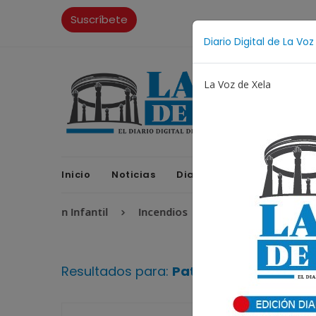
Suscríbete
Diario Digital de La Voz
La Voz de Xela
Inicio
Noticias
Diario Digital
Opinione
rotección Infantil
Incendios
Festival de Bandas 20
Resultados para:
Patrocinio