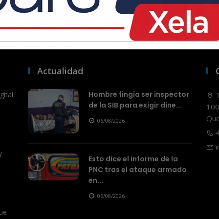
Actualidad
Hombre fingía ser inspector
ital
T
de la SIB para exigir dine...
100
Que
06/08/2026
4
i
y
Esto dice el informe de la
PNC tras el ataque armado
en...
06/08/2026
ue