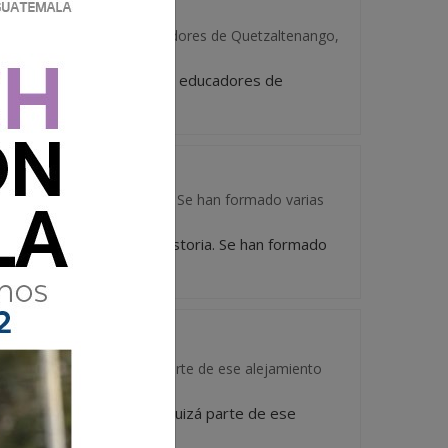
CIDO ESTE AÑO
n y el esfuerzo de los educadores de Quetzaltenango,
cación y el esfuerzo de los educadores de
de 70 maes...
 medio con amplia historia. Se han formado varias
nivel medio con amplia historia. Se han formado
ecientemen...
 de los graderíos. Quizá parte de ese alejamiento
tirado de los graderíos. Quizá parte de ese
n los esta...