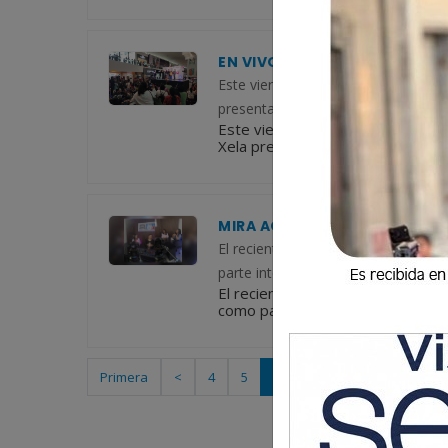
EN VIVO | FESTIVAL PARA MA
Este viernes 10 de mayo, el centro 
presenta el esperado Festival para
Este viernes 10 de mayo, el centr
Xela presenta el esperado Festiva
MIRA ACÁ EL CUARTO EPISOD
El reciente jueves marcó el cierre
parte integral del Festival para Ma
El reciente jueves marcó el cier
como parte integral del Festival 
Primera
<
4
5
6
7
8
>
Última