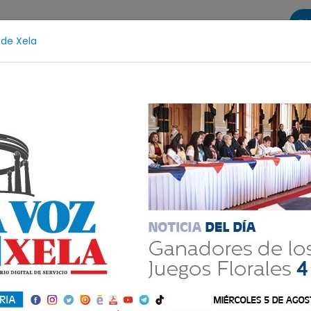
Di
 de Xela
s
La Voz de Xela Sports
Contáctanos
LA VOZ 25
26
Proceso Judicial
Fátima Bosch
Desaparecid