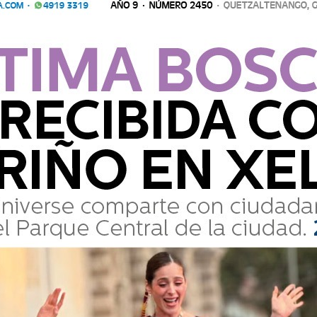
OSTULA A TU EDUCADOR FAVORITO PARA QUE SEA RECONO
edición de Homenajes del Día del Maestro, para celebrar la dedicació
mera edición, el evento tuvo una participación de 70 maes
 edición de Homenajes del Día del Maestro, para celebrar la dedi
miento. En su primera edición, el evento tuvo una participación 
RMAL PARA VARONES DE OCCIDENTE (INVO)
iudad del Conocimiento, existen varios centros educativos de nivel
nstituto Normal para Varones de Occidente (INVO), que recientemen
 Ciudad del Conocimiento, existen varios centros educativos de 
s es el Instituto Normal para Varones de Occidente (INVO), que r
BOL NACIONAL
atemala venía en decadencia, hasta los aficionados se habían retirado
ndole en los clásicos entre Cremas y Rojos. Antes, en los esta
uatemala venía en decadencia, hasta los aficionados se habían re
ias de toda índole en los clásicos entre Cremas y Rojos. Antes, e