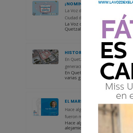
¡NOMINACIONES ABIERTAS! P
La Voz de Xela anuncia la tercera 
Ciudad del Conocimiento. En su pri
La Voz de Xela anuncia la tercera
Quetzaltenango, Ciudad del Conoci
HISTORIA DEL INSTITUTO NO
En Quetzaltenango, conocida como C
generaciones. Uno de ellos es el I
En Quetzaltenango, conocida como
varias generaciones. Uno de ello
EL MARKETING SALVÓ AL FUT
Hace algunos años, el futbol de Gu
fueron muchas desgracias de toda í
Hace algunos años, el futbol de G
alejamiento fueron muchas desgrac