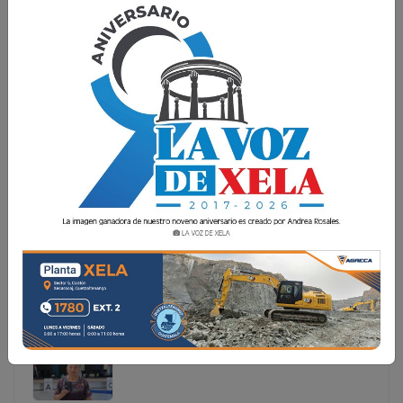
GUATEMALA ACTUALIZA CLASIFICACIÓN DE
PAÍSES SEGÚN REQUISITOS DE VISA
El Instituto Guatemalteco de Migración (IGM) dio a
conocer la clasificación oficial de países de acuerdo con
los requisitos de visado para ingresar a Guatemala, como
parte de su política migratoria y en coordinación
El Instituto Guatemalteco de Migración (IGM) dio a
conocer la clasificación oficial de países de acuerdo
con los requisitos de visado para ingresar a
Guatemala, como parte de su política migratoria y en
coordinación...