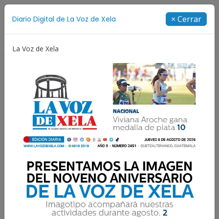
Suscríbete
× Cerrar
Diario Digital de La Voz de Xela
Directorio
La Voz de Xela
ura
Noveno Aniversario
Fichajes
Niñez y Adol
Resultados para:
Pasaporte