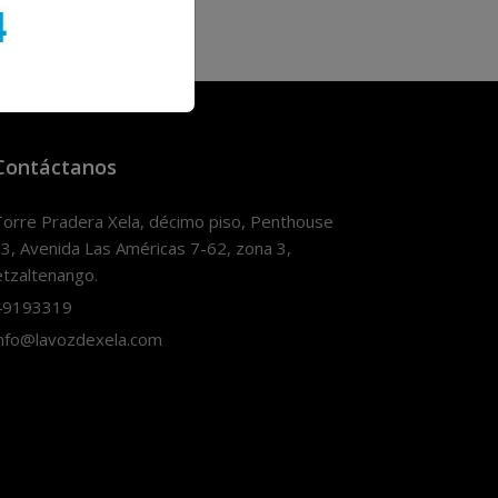
Contáctanos
orre Pradera Xela, décimo piso, Penthouse
3, Avenida Las Américas 7-62, zona 3,
tzaltenango.
9193319
nfo@lavozdexela.com