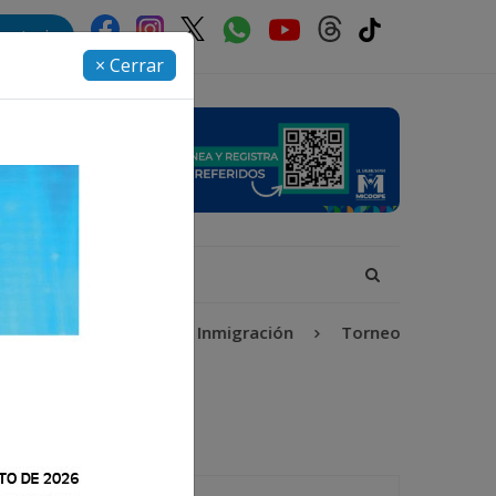
rectorio
× Cerrar
 Isabel-Claudina
Inmigración
Torneo Apertura 2026