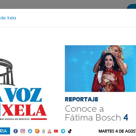
Di
 de Xela
s
La Voz de Xela Sports
Contáctanos
LA VOZ 25
o Judicial
Fátima Bosch
Desaparecida
Alerta