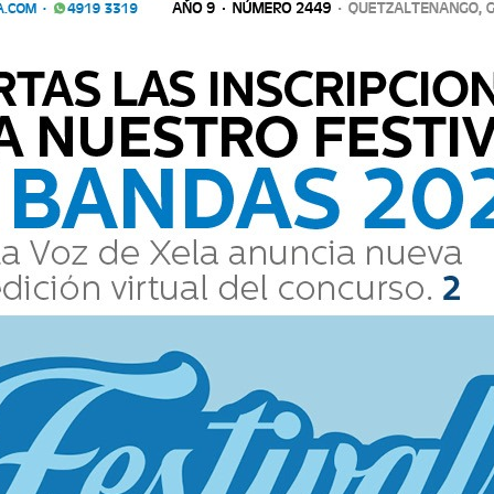
CO PRESENTA UNA MEJORÍA CONSOLIDADA
co muestra signos positivos, según el último boletín de la Oficina de
Padre siguen siendo estables, con me
isco muestra signos positivos, según el último boletín de la Ofic
es del Santo Padre siguen siendo estables, con me...
DE NUESTRAS ESCLAVITUDES
que dura cuarenta días. Inicia el Miércoles de Ceniza y termina el Ju
la Pascua, la cual se establece el pr
o que dura cuarenta días. Inicia el Miércoles de Ceniza y termina
inicio de la Pascua, la cual se establece el pr...
TADO DELICADO PERO SIN CRISIS RESPIRATORIAS
ede un nuevo informe este domingo 23 de febrero, sobre el estado d
elli desde el pasado 14 de febrero. Según el bolet&iac
 Sede un nuevo informe este domingo 23 de febrero, sobre el est
iclínico Gemelli desde el pasado 14 de febrero. Según el bolet&iac