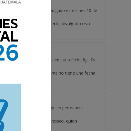
 Prensa de la Santa Sede, divulgado este lunes 10 de
ina de Prensa de la Santa Sede, divulgado este
eves Santo. La Cuaresma no tiene una fecha fija. Es
 el Jueves Santo. La Cuaresma no tiene una fecha
e salud del Papa Francisco, quien permanece
ado de salud del Papa Francisco, quien
...