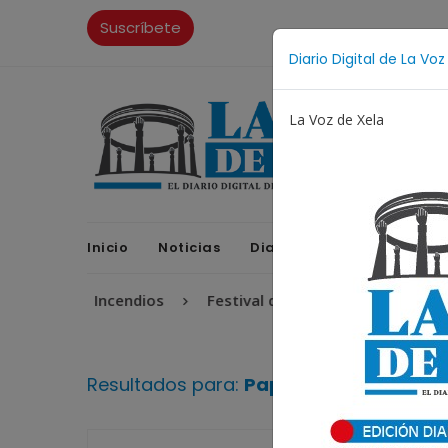
Suscríbete
Diario Digital de La Voz
La Voz de Xela
Inicio
Noticias
Diario Digital
Opinione
ntil
Incendios
Festival de Bandas 2026
Proces
Resultados para:
Papa Francisco