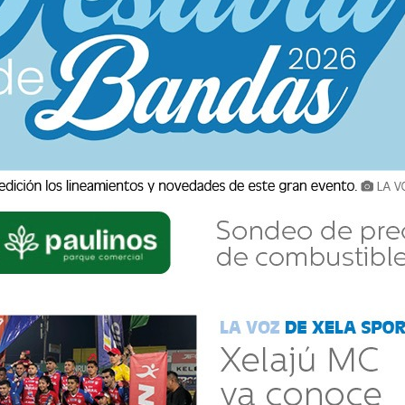
ÉSAME A GUATEMALA POR TRÁGICO ACCIDENTE
por el accidente de autobús ocurrido en la ciudad de Guatemala el 10
eridos. A través de un mensaje
r por el accidente de autobús ocurrido en la ciudad de Guatemala
ales y ocho heridos. A través de un mensaje...
SPERANZA NO DEFRAUDA
mos varios días del 2025. Tenemos que iniciar con el pie derecho, una
die nos hará daño. En la Iglesia, e
vamos varios días del 2025. Tenemos que iniciar con el pie derech
ada ni nadie nos hará daño. En la Iglesia, e...