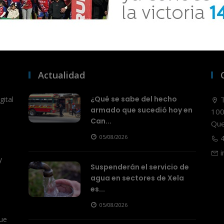
Actualidad
¿Qué se sabe del hecho
ital
T
armado que sucedió hoy en
100
Can...
Que
05/08/2026
4
i
y
Suspenderán el servicio de
agua en sectores de Xela
es...
05/08/2026
ue