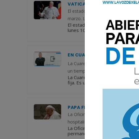
VATICANO: EL PAPA FRANCIS
El estado de salud del Papa Francis
marzo. Las condiciones del Santo 
El estado de salud del Papa Franc
lunes 10 de marzo. Las condicion
EN CUARESMA LIBERÉMONOS 
La Cuaresma es un tiempo litúrgico 
un tiempo que depende del inicio de 
La Cuaresma es un tiempo litúrgic
fija. Es un tiempo que depende del 
PAPA FRANCISCO SIGUE EN ES
La Oficina de Prensa de la Santa S
hospitalizado en el Policlínico Gem
La Oficina de Prensa de la Santa
permanece hospitalizado en el Pol