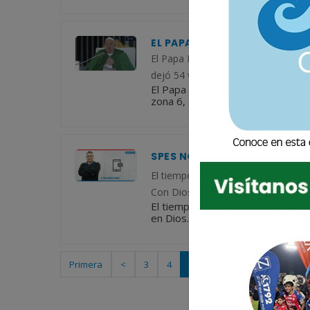
EL PAPA FRANCISCO ENVÍA P
El Papa Francisco expresa su pesar 
dejó 54 víctimas mortales y ocho h
El Papa Francisco expresa su pesa
zona 6, que dejó 54 víctimas mort
SPES NON CONFUNDÍT · LA E
El tiempo no se detiene, y ya lleva
Con Dios a nuestro lado, nada ni na
El tiempo no se detiene, y ya lle
en Dios. Con Dios a nuestro lado, n
Primera
<
3
4
5
6
7
>
Última