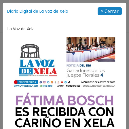
Suscríbete
× Cerrar
Diario Digital de La Voz de Xela
Directorio
La Voz de Xela
Adolescencia
Estafa
Protección Infantil
Incen
Resultados para:
PNC