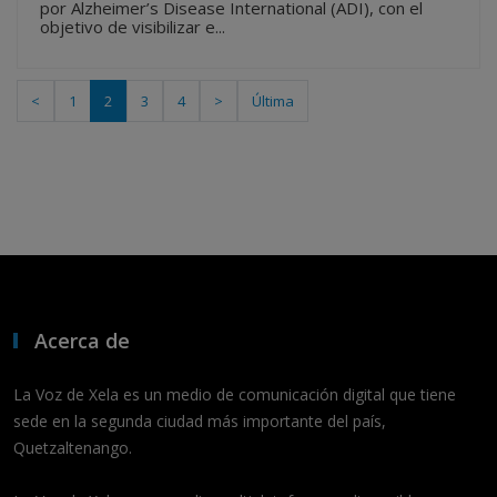
por Alzheimer’s Disease International (ADI), con el
objetivo de visibilizar e...
<
1
2
3
4
>
Última
Acerca de
La Voz de Xela es un medio de comunicación digital que tiene
sede en la segunda ciudad más importante del país,
Quetzaltenango.