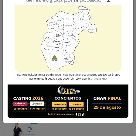
VIOLENCIA CONTRA LA HUMANIDAD: MÁS ALLÁ
DEL 25 DE NOVIEMBRE
Cada 25 de noviembre el mundo conmemora el Día
Internacional de la Eliminación de la Violencia contra la
Mujer. Esa fecha nos interpela, nos convoca a mirar de
frente una realidad dolorosa: muchas mujeres han sufrido
—y aún
Cada 25 de noviembre el mundo conmemora el Día
Internacional de la Eliminación de la Violencia contra la
Mujer. Esa fecha nos interpela, nos convoca a mirar de
frente una realidad dolorosa: muchas mujeres han
sufrido —y aún...