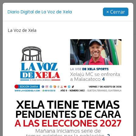
Suscríbete
× Cerrar
Diario Digital de La Voz de Xela
Directorio
La Voz de Xela
Jorge Messi
Copa Centroamericana
Patzicía
Resultados para:
OMS