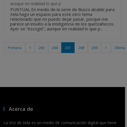
aunque en realidad lo que p
PUNTUAL En medio de la serie de Busco alcalde para
Xela hago un espacio para este otro tema
relacionado que no puedo dejar pasar, porque me
parece un insulto a la inteligencia de los quetzaltecos.
Ayer se “escogió”, aunque en realidad lo que p...
Primera
<
265
266
267
268
269
>
Última
Acerca de
La Voz de Xela es un medio de comunicación digital que tiene