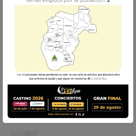
EL COMBATE A LA CORRUPCIÓN SIGUE
AVANZANDO —PARTE I—
En algún momento de mi vida estudiantil primaria,
recuerdo haber escuchado al presidente de Guatemala
que firmaba RACA CARRACA, por lo que decidí leer algo
al respecto. Efectivamente, se trata del general Rafael
Carrera, quien gobernó al país en dos
En algún momento de mi vida estudiantil primaria,
recuerdo haber escuchado al presidente de
Guatemala que firmaba RACA CARRACA, por lo que
decidí leer algo al respecto. Efectivamente, se trata
del general Rafael Carrera, quien gobernó al país en
dos ...