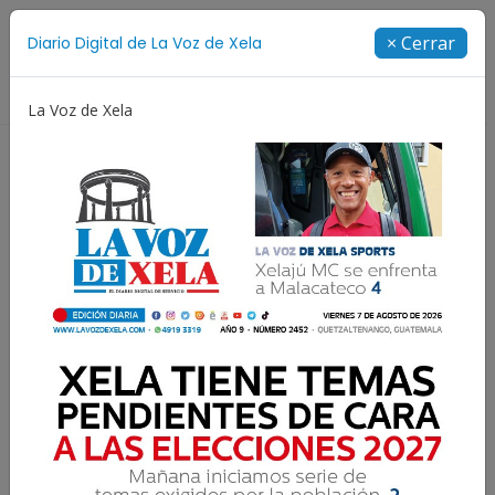
Suscríbete
× Cerrar
Diario Digital de La Voz de Xela
Directorio
La Voz de Xela
Jorge Messi
Copa Centroamericana
Patzicía
Resultados para:
Municipal