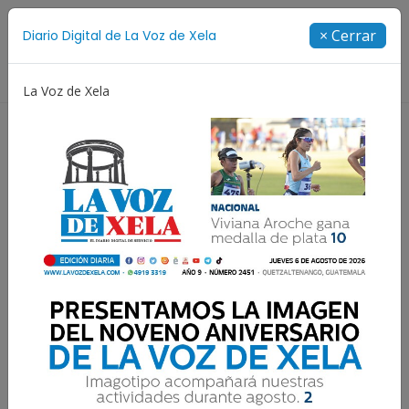
Suscríbete
× Cerrar
Diario Digital de La Voz de Xela
Directorio
La Voz de Xela
Fichajes
Niñez y Adolescencia
Estafa
Pr
Resultados para:
Mujeres Destacadas