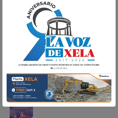
GLORIA, SOLEDAD Y ASTRID: MUJERES QUE
INSPIRAN Y TRASCIENDEN
Homenaje a: Gloria Escobar de DuBois en el sector
inmobiliario y artístico, Soledad Concepción Chávez
Gramajo en el ámbito altruista y empresarial, y Astrid
Margarita Santos Santiago en el deporte. Gloria Escobar
de DuB
Homenaje a: Gloria Escobar de DuBois en el sector
inmobiliario y artístico, Soledad Concepción Chávez
Gramajo en el ámbito altruista y empresarial, y Astrid
Margarita Santos Santiago en el deporte. Gloria
Escobar de DuB...